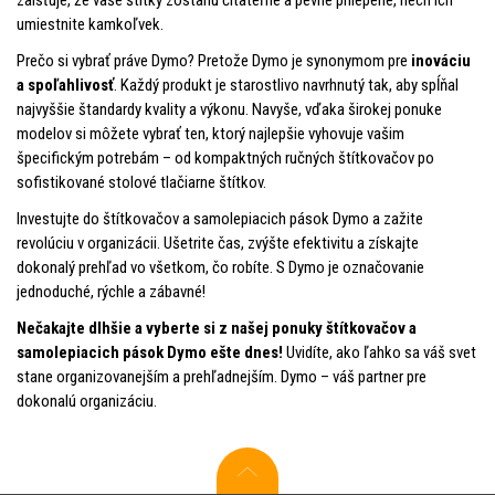
umiestnite kamkoľvek.
Prečo si vybrať práve Dymo? Pretože Dymo je synonymom pre
inováciu
a spoľahlivosť
. Každý produkt je starostlivo navrhnutý tak, aby spĺňal
najvyššie štandardy kvality a výkonu. Navyše, vďaka širokej ponuke
modelov si môžete vybrať ten, ktorý najlepšie vyhovuje vašim
špecifickým potrebám – od kompaktných ručných štítkovačov po
sofistikované stolové tlačiarne štítkov.
Investujte do štítkovačov a samolepiacich pások Dymo a zažite
revolúciu v organizácii. Ušetrite čas, zvýšte efektivitu a získajte
dokonalý prehľad vo všetkom, čo robíte. S Dymo je označovanie
jednoduché, rýchle a zábavné!
Nečakajte dlhšie a vyberte si z našej ponuky štítkovačov a
samolepiacich pások Dymo ešte dnes!
Uvidíte, ako ľahko sa váš svet
stane organizovanejším a prehľadnejším. Dymo – váš partner pre
dokonalú organizáciu.