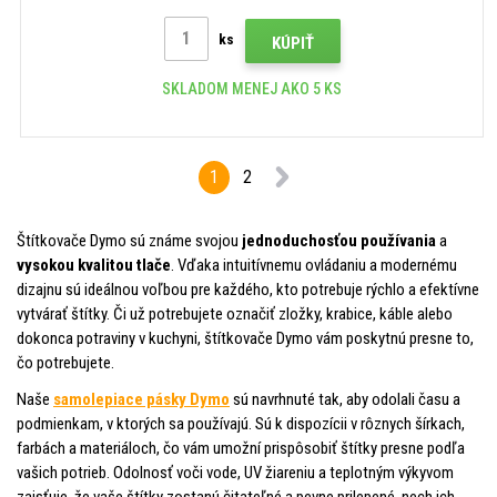
ks
KÚPIŤ
SKLADOM MENEJ AKO 5 KS
1
2
Štítkovače Dymo sú známe svojou
jednoduchosťou používania
a
vysokou kvalitou tlače
. Vďaka intuitívnemu ovládaniu a modernému
dizajnu sú ideálnou voľbou pre každého, kto potrebuje rýchlo a efektívne
vytvárať štítky. Či už potrebujete označiť zložky, krabice, káble alebo
dokonca potraviny v kuchyni, štítkovače Dymo vám poskytnú presne to,
čo potrebujete.
Naše
samolepiace pásky Dymo
sú navrhnuté tak, aby odolali času a
podmienkam, v ktorých sa používajú. Sú k dispozícii v rôznych šírkach,
farbách a materiáloch, čo vám umožní prispôsobiť štítky presne podľa
vašich potrieb. Odolnosť voči vode, UV žiareniu a teplotným výkyvom
zaisťuje, že vaše štítky zostanú čitateľné a pevne prilepené, nech ich