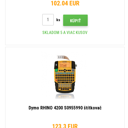
102.04 EUR
ks
KÚPIŤ
SKLADOM 5 A VIAC KUSOV
Dymo RHINO 4200 S0955990 štítkovač
123.3 EUR