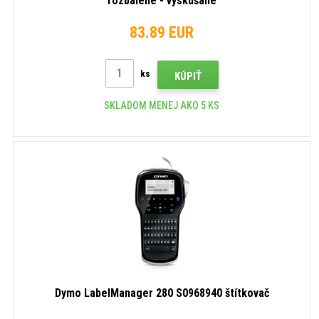
rozbalené - vyskúšané
83.89 EUR
ks
KÚPIŤ
SKLADOM MENEJ AKO 5 KS
Dymo LabelManager 280 S0968940 štítkovač