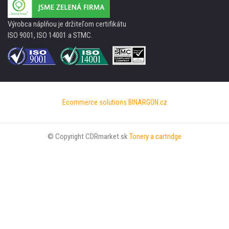
Výrobca náplňou je držiteľom certifikátu
ISO 9001, ISO 14001 a STMC.
Ecommerce solutions
BINARGON.cz
© Copyright CDRmarket.sk
Tonery a cartridge