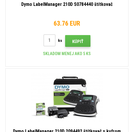
Dymo LabelManager 210D S0784440 štítkovač
63.76 EUR
ks
KÚPIŤ
SKLADOM MENEJ AKO 5 KS
Dymo LabelManager 210D 2094492 štítkovač s kufrom