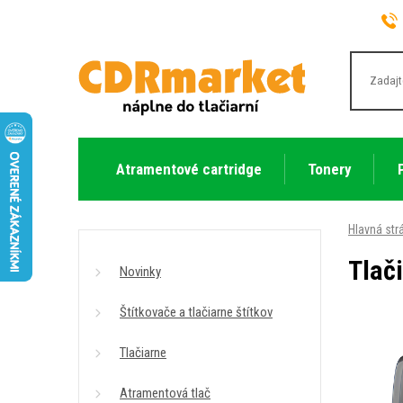
Atramentové cartridge
Tonery
Hlavná str
Tlač
Novinky
Štítkovače a tlačiarne štítkov
Tlačiarne
Atramentová tlač