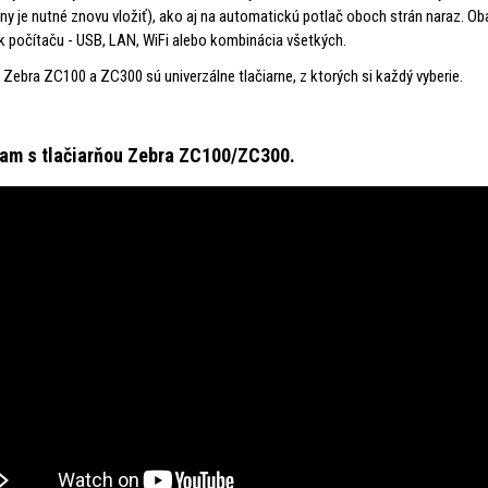
any je nutné znovu vložiť), ako aj na automatickú potlač oboch strán naraz. O
 k počítaču - USB, LAN, WiFi alebo kombinácia všetkých.
, Zebra ZC100 a ZC300 sú univerzálne tlačiarne, z ktorých si každý vyberie.
nam s tlačiarňou Zebra ZC100/ZC300.