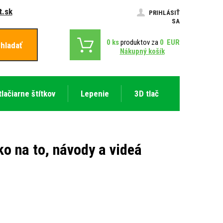
.sk
PRIHLÁSIŤ
SA
0
ks
produktov za
0
EUR
hladať
Nákupný košík
tlačiarne štítkov
Lepenie
3D tlač
o na to, návody a videá