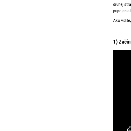
druhej str
pripojenia
Ako vidíte
1) Začí