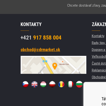
Chcete dostávať zľavy, zau
KONTAKTY
ZÁKAZN
Kontakty
+421
917 858 004
Rady, tipy
obchod@cdrmarket.sk
Dopravy a 
Veľkoobc
Časté dot
Reklamáci
Obchodné 
GDPR
Pre firmy a
Prenájom t
Tá
co
Náhradné 