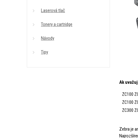
Laserová tlač
Tonery a cartridge
Návody
Tipy
Ak uvažuj
ZC100 Z
ZC100 Z
ZC300 Z
Zebra je a
Najrozšíre