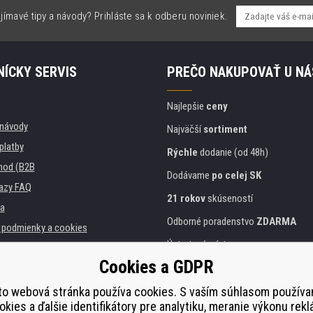
jímavé tipy a návody? Prihláste sa k odberu noviniek.
ÍCKY SERVIS
PREČO NAKUPOVAŤ U NÁ
Najlepšie
ceny
, návody
Najväčší
sortiment
platby
Rýchle
dodanie (od 48h)
hod (B2B
Dodávame
po celej SK
azy FAQ
21 rokov
skúseností
a
Odborné poradenstvo
ZDARMA
podmienky a cookies
Ústretový prístup
Cookies a GDPR
Zlatý
certifikát
Heureka
 inštitúcie
lačiarní
Bezpečné
on-line platby
to webová stránka používa cookies. S vaším súhlasom použív
okies a ďalšie identifikátory pre analytiku, meranie výkonu rekl
plnenie