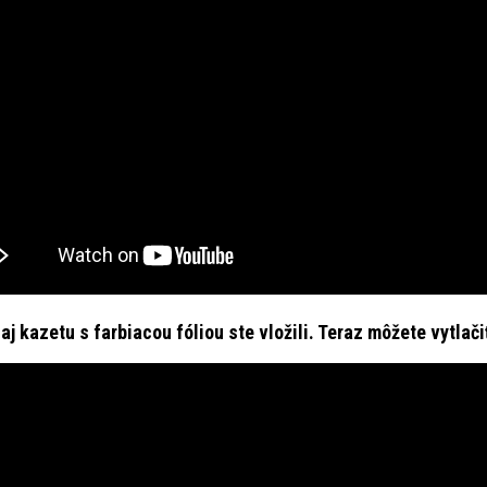
 aj kazetu s farbiacou fóliou ste vložili. Teraz môžete vytlači