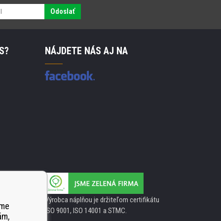
Odoslať
S?
NÁJDETE NÁS AJ NA
Výrobca náplňou je držiteľom certifikátu
ame
ISO 9001, ISO 14001 a STMC.
ám,