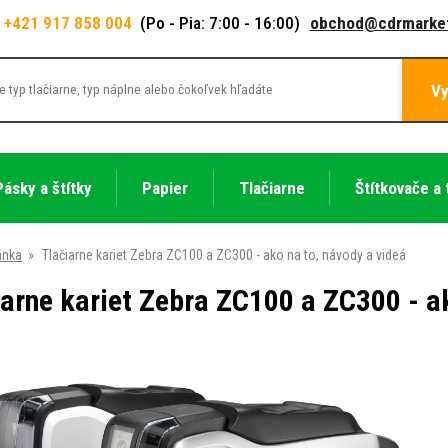
+421 917 858 004
(Po - Pia: 7:00 - 16:00)
obchod@cdrmarket
Vy
Pásky a štítky
Papier
Tlačiarne
Štítkovače a 
ánka
»
Tlačiarne kariet Zebra ZC100 a ZC300 - ako na to, návody a videá
iarne kariet Zebra ZC100 a ZC300 - ak