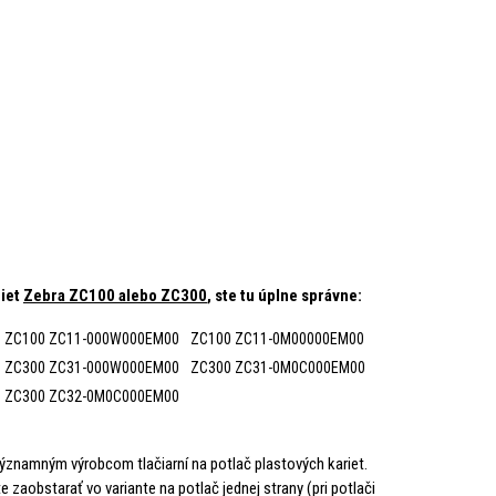
riet
Zebra ZC100 alebo ZC300
, ste tu úplne správne:
ZC100 ZC11-000W000EM00
ZC100 ZC11-0M00000EM00
ZC300 ZC31-000W000EM00
ZC300 ZC31-0M0C000EM00
ZC300 ZC32-0M0C000EM00
ež významným výrobcom tlačiarní na potlač plastových kariet.
obstarať vo variante na potlač jednej strany (pri potlači