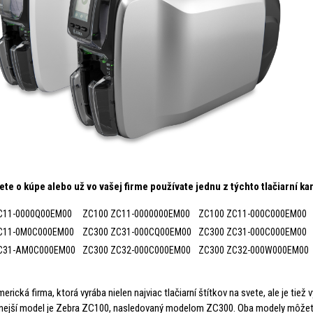
ete o kúpe alebo už vo vašej firme používate jednu z týchto tlačiarní ka
C11-0000Q00EM00
ZC100 ZC11-0000000EM00
ZC100 ZC11-000C000EM00
C11-0M0C000EM00
ZC300 ZC31-000CQ00EM00
ZC300 ZC31-000C000EM00
C31-AM0C000EM00
ZC300 ZC32-000C000EM00
ZC300 ZC32-000W000EM00
merická firma, ktorá vyrába nielen najviac tlačiarní štítkov na svete, ale je ti
nejší model je Zebra ZC100, nasledovaný modelom ZC300. Oba modely môžete za