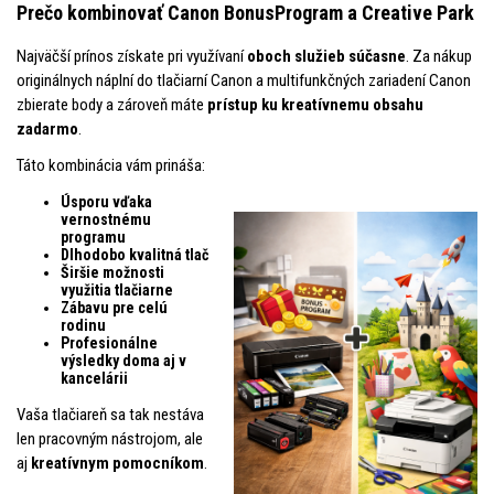
Prečo kombinovať Canon BonusProgram a Creative Park
Najväčší prínos získate pri využívaní
oboch služieb súčasne
. Za nákup
originálnych náplní do tlačiarní Canon a multifunkčných zariadení Canon
zbierate body a zároveň máte
prístup ku kreatívnemu obsahu
zadarmo
.
Táto kombinácia vám prináša:
Úsporu vďaka
vernostnému
programu
Dlhodobo kvalitná tlač
Širšie možnosti
využitia tlačiarne
Zábavu pre celú
rodinu
Profesionálne
výsledky doma aj v
kancelárii
Vaša tlačiareň sa tak nestáva
len pracovným nástrojom, ale
aj
kreatívnym pomocníkom
.