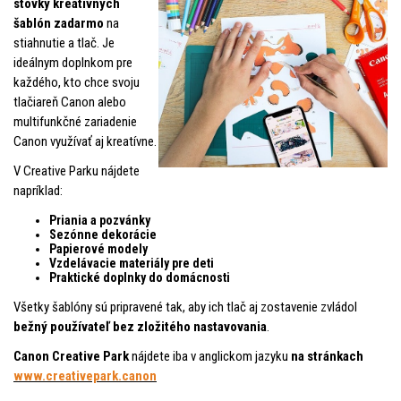
stovky kreatívnych
šablón zadarmo
na
stiahnutie a tlač. Je
ideálnym doplnkom pre
každého, kto chce svoju
tlačiareň Canon alebo
multifunkčné zariadenie
Canon využívať aj kreatívne.
V Creative Parku nájdete
napríklad:
Priania a pozvánky
Sezónne dekorácie
Papierové modely
Vzdelávacie materiály pre deti
Praktické doplnky do domácnosti
Všetky šablóny sú pripravené tak, aby ich tlač aj zostavenie zvládol
bežný používateľ bez zložitého nastavovania
.
Canon Creative Park
nájdete iba v anglickom jazyku
na stránkach
www.creativepark.canon