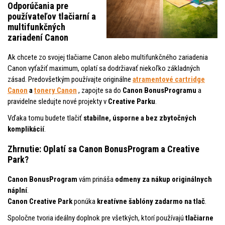
Odporúčania pre
používateľov tlačiarní a
multifunkčných
zariadení Canon
Ak chcete zo svojej tlačiarne Canon alebo multifunkčného zariadenia
Canon vyťažiť maximum, oplatí sa dodržiavať niekoľko základných
zásad. Predovšetkým používajte
originálne
atramentové cartridge
Canon
a
tonery Canon
, zapojte sa do
Canon BonusProgramu
a
pravidelne sledujte nové projekty v
Creative Parku
.
Vďaka tomu budete tlačiť
stabilne, úsporne a bez zbytočných
komplikácií
.
Zhrnutie: Oplatí sa Canon BonusProgram a Creative
Park?
Canon BonusProgram
vám prináša
odmeny za nákup originálnych
náplní
.
Canon Creative Park
ponúka
kreatívne šablóny zadarmo na tlač
.
Spoločne tvoria ideálny doplnok pre všetkých, ktorí používajú
tlačiarne