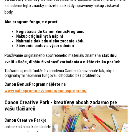
zariadenie tejto značky, môžete za každý oprávnený nákup získavať
body.
Ako program funguje v praxi:
Registrácia do Canon BonusProgramu
Nákup originálnych náplní
Nahranie dokladu alebo zadanie kódu
Zbieranie bodov a výber odmien
Používanie originálneho spotrebného materiálu znamená
stabilnú
kvalitu tlače, dlhšiu životnosť zariadenia a nižšie riziko porúch
.
Tlačiarne aj multifunkčné zariadenia Canon sú navrhnuté tak, aby s
originálnymi náplňami fungovali dlhodobo bez problémov.
Canon BonusProgram nájdete na
www.salespromo.cz/canon/bonusprogram/
Canon Creative Park - kreatívny obsah zadarmo pre
vašu tlačiareň
Canon Creative Park
je
online knižnica, kde nájdete