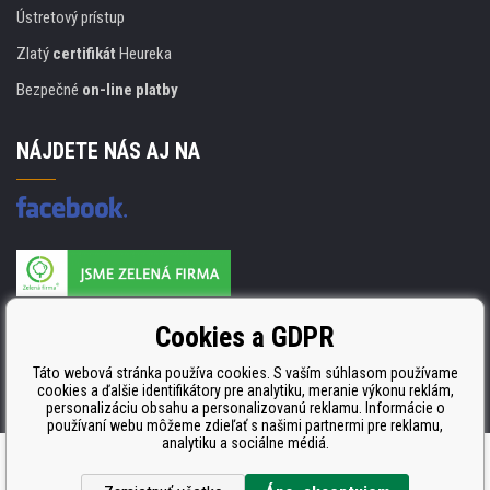
Ústretový prístup
Zlatý
certifikát
Heureka
Bezpečné
on-line platby
NÁJDETE NÁS AJ NA
Výrobca náplňou je držiteľom certifikátu
Cookies a GDPR
ISO 9001, ISO 14001 a STMC.
Táto webová stránka používa cookies. S vaším súhlasom používame
cookies a ďalšie identifikátory pre analytiku, meranie výkonu reklám,
personalizáciu obsahu a personalizovanú reklamu. Informácie o
používaní webu môžeme zdieľať s našimi partnermi pre reklamu,
analytiku a sociálne médiá.
Ecommerce solutions
BINARGON.cz