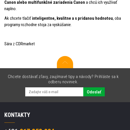
Canon alebo multifunkčné zariadenia Canon
a chcú ich využívať
naplno.
Ak chcete tlačiť
inteligentne, kvalitne a s pridanou hodnotou
, oba
programy rozhodne stoja za vyskúšanie.
Sára z CDRmarket
Chcete dostávať zľavy, zaujímavé tipy a návody? Prihláste sa k
odberu noviniek.
Odoslať
KONTAKTY