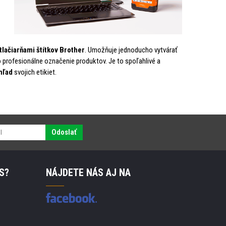
tlačiarňami štítkov Brother
. Umožňuje jednoducho vytvárať
 profesionálne označenie produktov. Je to spoľahlivé a
hľad
svojich etikiet.
Odoslať
S?
NÁJDETE NÁS AJ NA