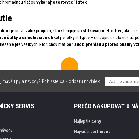
d hromadnou tlačou
vykonajte testovací štítok.
utie
ditor
je univerzálny program, ktorý funguje so
štítkovačmi Brother
, ako aj s
ce štítky
a
samolepiace etikety
všetkých typov – od popisiek zložiek až po
riešenie pre všetkých, ktorí chcú mať
poriadok
,
prehľad
a
profesionálny vz
jímavé tipy a návody? Prihláste sa k odberu noviniek.
ÍCKY SERVIS
PREČO NAKUPOVAŤ U NÁ
Najlepšie
ceny
, návody
Najväčší
sortiment