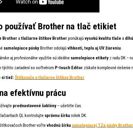
 používať Brother na tlač etikiet
e Brother
a
tlačiarne štítkov Brother
ponúkajú
vysokú kvalitu tlače
a
dlhú
né
samolepiace pásky
Brother odolajú
vlhkosti, teplu aj UV žiareniu
.
árske aj profesionálne využitie sú ideálne
samolepiace etikety
z radu DK – na
m týchto zariadení so softvérom
P-touch Editor
získate komplexné riešenie n
 si tiež:
Štítkovače a tlačiarne štítkov Brother
 na efektívnu prácu
žívajte
prednastavené šablóny
– ušetríte čas.
 tlačiarňach QL kontrolujte
správnu šírku
roliek DK.
 štítkovačoch Brother voľte
vhodnú šírku
samolepiacej TZe pásky Brother