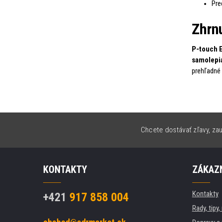
Pre
Zhrn
P-touch E
samolepia
prehľadné 
Chcete dostávať zľavy, zau
KONTAKTY
ZÁKAZN
Kontakty
+421
917 858 004
Rady, tipy