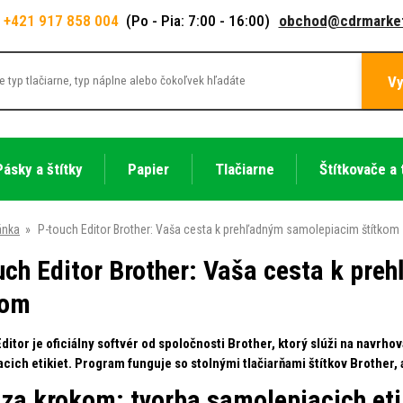
+421 917 858 004
(Po - Pia: 7:00 - 16:00)
obchod@cdrmarket
Vy
Pásky a štítky
Papier
Tlačiarne
Štítkovače a 
ánka
»
P-touch Editor Brother: Vaša cesta k prehľadným samolepiacim štítkom
uch Editor Brother: Vaša cesta k pr
kom
ditor je oficiálny softvér od spoločnosti Brother, ktorý slúži na navrho
cich etikiet. Program funguje so stolnými tlačiarňami štítkov Brother, 
 za krokom: tvorba samolepiacich etik