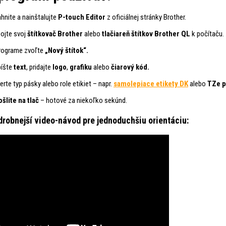
ahnite a nainštalujte
P-touch Editor
z oficiálnej stránky Brother.
pojte svoj
štítkovač Brother
alebo
tlačiareň štítkov Brother QL
k počítaču.
rograme zvoľte
„Nový štítok“.
íšte
text
, pridajte
logo
,
grafiku
alebo
čiarový kód.
erte typ pásky alebo role etikiet – napr.
samolepiace etikety DK
alebo
TZe p
šlite na tlač
– hotové za niekoľko sekúnd.
drobnejší video-návod pre jednoduchšiu orientáciu: