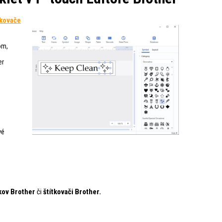
tkovače
om,
er
vé
tkov Brother
či
štítkovači Brother.