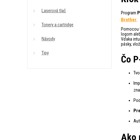
Laserová tlač
Program
P
Brother
.
Tonery a cartridge
Pomocou t
logom ale
Návody
Vďaka intu
pásky, vlož
Tipy
Čo P
Tvo
Imp
zna
Po
Pr
Aut
Ako 