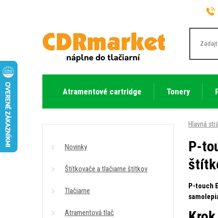
Atramentové cartridge
Tonery
Hlavná str
P-to
Novinky
štít
Štítkovače a tlačiarne štítkov
P-touch E
Tlačiarne
samolepia
Krok
Atramentová tlač