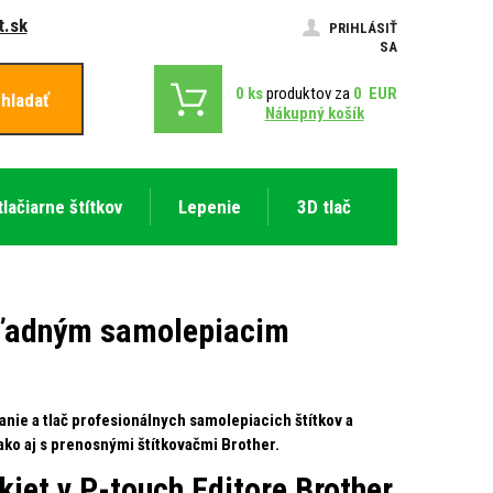
.sk
PRIHLÁSIŤ
SA
0
ks
produktov za
0
EUR
hladať
Nákupný košík
tlačiarne štítkov
Lepenie
3D tlač
ehľadným samolepiacim
vanie a tlač profesionálnych samolepiacich štítkov a
ako aj s prenosnými štítkovačmi Brother.
iet v P-touch Editore Brother