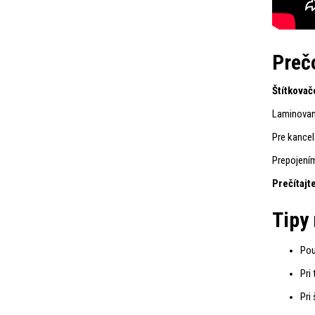
Prečo
Štítkovač
Laminova
Pre kancel
Prepojení
Prečítajte
Tipy
Pou
Pri
Pri