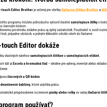
-touch Editor Brother
je určený pre všetky
tlačiarne štítkov Brother
a
ští
ohto programu môžete jednoducho vytvoriť vlastné
samolepiace štítky
s text
bo čiarovým kódom.
itívnemu prostrediu zvládne prácu aj úplný začiatočník. Používateľ si zvolí rozm
í text, prípadne obrázok, a jedným kliknutím odošle návrh do tlačiarne.
-touch Editor dokáže
rbu vlastných návrhov
samolepiacich štítkov
a
samolepiacich etikiet.
ort dát
z Excelu a hromadná tlač
– ideálne pre adresy, inventár alebo sklado
čenie.
dporu
čiarových a QR kódov.
ednastavené šablóny
, ktoré urýchlia prácu.
omatické prispôsobenie rozmerom
pásky alebo rolky
vo vašej
tlačiarni ští
program používať?