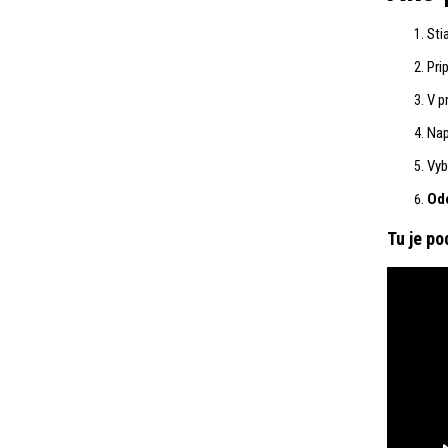
Sti
Pri
V p
Nap
Vyb
Odo
Tu je po