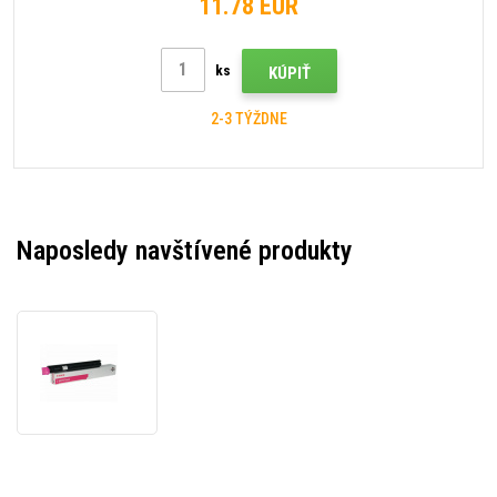
11.78 EUR
ks
KÚPIŤ
2-3 TÝŽDNE
Naposledy navštívené produkty
Canon
C-
EXV9
purpurový
(magenta)
originálny
toner