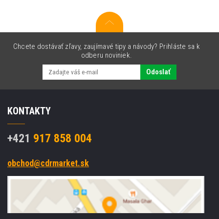
Chcete dostávať zľavy, zaujímavé tipy a návody? Prihláste sa k
odberu noviniek.
Odoslať
KONTAKTY
+421
917 858 004
obchod@cdrmarket.sk