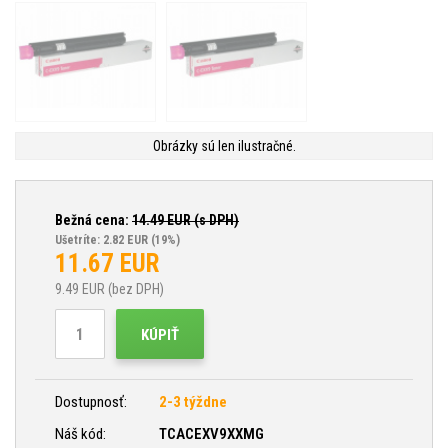
Obrázky sú len ilustračné.
Bežná cena:
14.49
EUR (s DPH)
Ušetríte: 2.82 EUR
(19%)
11.67
EUR
9.49
EUR (bez DPH)
KÚPIŤ
Dostupnosť:
2-3 týždne
Náš kód:
TCACEXV9XXMG