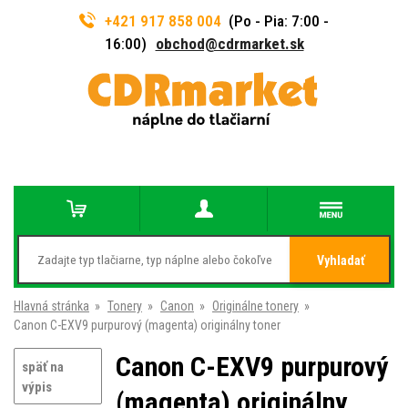
+421 917 858 004
(Po - Pia: 7:00 -
16:00)
obchod@cdrmarket.sk
Vyhladať
Hlavná stránka
»
Tonery
»
Canon
»
Originálne tonery
»
Canon C-EXV9 purpurový (magenta) originálny toner
Canon C-EXV9 purpurový
späť na
výpis
(magenta) originálny