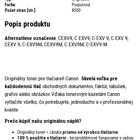
Farba:
Purpurová
Počet stran [str.]:
8500
Popis produktu
Alternatívne označenie
: CEXV9, C EXV9, C-EXV 9, C EXV 9,
CEXV 9, C-EXV9M, CEXV9M, C EXV9M, C-EXV9-M
Originálny toner pre tlačiareň Canon.
Skvelá voľba pre
každodennú tlač
obchodných dokumentov, faktúr, tabuliek,
grafov alebo obrázkov.Vďaka tonerovým kazetám Canon
vytlačíte všetko, čo potrebujete, jednoducho a v profesionálnej
kvalite.
Prečo kúpiť našu originálnu náplň?
Originálny toner = záruka
priamo od výrobcu tlačiarne
100 % použitie v tlačiarni
- bezproblémové fungovanie s vašou