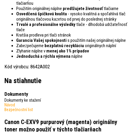
tlačiarňou
Použitím originálnej náplne
predlžujete životnosť
tlačiarne
Osvedčená špičková kvalita
- vysoko kvalitná a spoľahlivá tlač
originálnou tlačovou kazetou od prvej do poslednej stránky
Trvalé a profesionálne výsledky
tlače - dlhodobá udržateľnosť
tlače
Kratšia prodleva pri tlači stránok
Garancia Vašej spokojnosti
s použitím našej originálnej náplne
Zabezpečujeme
bezplatnú recykláciu
originálnych náplní
Zlyhanie náplne v
menej ako 1% prípadov
Jednoduchá a rýchla výmena
náplne
Kód výrobcu: 8642A002
Na stiahnutie
Dokumenty
Dokumenty ke stažení
Návod
Bezpečnostní list
Canon C-EXV9 purpurový (magenta) originálny
toner
možno použiť v týchto tlačiarňach