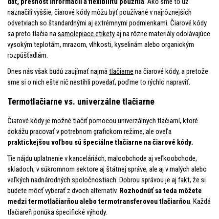
dát, presnosť informácií a flexibilitu použitia
. Ako sme to už
naznačili vyššie, čiarové kódy môžu byť používané v najrôznejších
odvetviach so štandardnými aj extrémnymi podmienkami. Čiarové kódy
sa preto tlačia na
samolepiace etikety
aj na rôzne materiály odolávajúce
vysokým teplotám, mrazom, vlhkosti, kyselinám alebo organickým
rozpúšťadlám.
Dnes nás však budú zaujímať najmä
tlačiarne
na čiarové kódy, a pretože
sme si o nich ešte nič nestihli povedať, poďme to rýchlo napraviť.
Termotlačiarne vs. univerzálne tlačiarne
Čiarové kódy je možné tlačiť pomocou univerzálnych tlačiarní, ktoré
dokážu pracovať v potrebnom grafickom režime, ale oveľa
praktickejšou voľbou sú špeciálne tlačiarne na čiarové kódy.
Tie nájdu uplatnenie v kanceláriách, maloobchode aj veľkoobchode,
skladoch, v súkromnom sektore aj štátnej správe, ale aj v malých alebo
veľkých nadnárodných spoločnostiach. Dobrou správou je aj fakt, že si
budete môcť vyberať z dvoch alternatív.
Rozhodnúť sa teda môžete
medzi termotlačiarňou alebo termotransferovou tlačiarňou
. Každá
tlačiareň ponúka špecifické výhody.