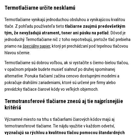
Termotlačiarne určite nesklamú
Termotlačiarne vynikajú jednoduchou obsluhou a vynikajúcou kvalitou
tlače. Z pohľadu používateľa tieto
tlačiarne zaujmú predovšetkým
tým, že nevyžadujú atrament, toner ani pásku na potlač
. Dôvod je
jednoduchý. Termotlačiarne nič z toho nepotrebujú, pretože tlač prebieha
priamo na
špeciálny papier
, ktorý pri prechádzaní pod tepelnou tlačovou
hlavou sčernie.
Termotlačiarne sú dobrou voľbou, ak si vystačíte s čierno-bielou tlačou,
v opačnom prípade budete musieť siahnuť po druhej spomínanej
alternatíve. Ponuka tlačiarní začína cenovo dostupnými modelmi a
pokračuje drahšími zariadeniami, ktoré sú určené pre firmy alebo
prevádzky tlačiace čiarové kódy vo veľkých objemoch.
Termotransferové tlačiarne znesú aj tie najprísnejšie
kritériá
Významné miesto na trhu s tlačiarňami čiarových kódov majú aj
termotransferové tlačiarne. Tie nájdu využitie v každom odvetví,
vyznačujú sa rýchlou a kvalitnou tlačou pomocou štandardných