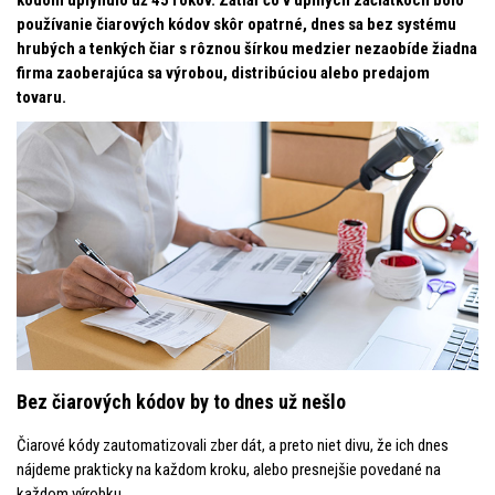
kódom uplynulo už 45 rokov. Zatiaľ čo v úplných začiatkoch bolo
používanie čiarových kódov skôr opatrné, dnes sa bez systému
hrubých a tenkých čiar s rôznou šírkou medzier nezaobíde žiadna
firma zaoberajúca sa výrobou, distribúciou alebo predajom
tovaru.
Bez čiarových kódov by to dnes už nešlo
Čiarové kódy zautomatizovali zber dát, a preto niet divu, že ich dnes
nájdeme prakticky na každom kroku, alebo presnejšie povedané na
každom výrobku.