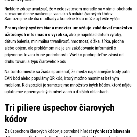
Niektoré zdroje uvádzajú, že v celosvetovom meradle sa v rámci obchodu
s tovarom denne naskenuje viac ako 5 miliárd čiarových kódov.
Samozrejme ide iba o odhady a konečné číslo môže byť ešte vyššie.
Premyslený systém čiar a medzier umožňuje zakódovať množstvo
užitočných informácií o výrobku,
ako je napríklad dátum výroby,
dátum balenia, minimálna trvanlivosť, hmotnosť, dĺžka, šírka, plocha
alebo objem, ale problémom nie je ani zakódovanie informácií o
príjemcovi tovaru či iné podrobnosti. Všetko pochopiteľne závisí od
druhu tovaru a typu čiarového kódu.
Na tomto mieste sa žiada spomenúť, že medzi najznámejšie kódy patrí
EAN kód alebo populárny QR kód, ktorý možno nasnímať bežným
mobilom. K dispozícii je samozrejme množstvo iných kódov, ktoré nájdu
uplatnenie v priemyselných odvetviach a ďalších oblastiach.
Tri piliere úspechov čiarových
kódov
Za úspechom čiarových kódov je potrebné hľadať
rýchlosť získavania