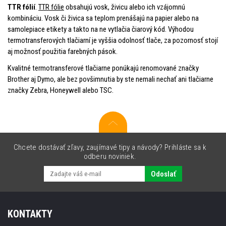
TTR fólií
.
TTR fólie
obsahujú vosk, živicu alebo ich vzájomnú
kombináciu. Vosk či živica sa teplom prenášajú na papier alebo na
samolepiace etikety a takto na ne vytlačia čiarový kód. Výhodou
termotransferových tlačiarní je vyššia odolnosť tlače, za pozornosť stojí
aj možnosť použitia farebných pások.
Kvalitné termotransferové tlačiarne ponúkajú renomované značky
Brother aj Dymo, ale bez povšimnutia by ste nemali nechať ani tlačiarne
značky Zebra, Honeywell alebo TSC.
Chcete dostávať zľavy, zaujímavé tipy a návody? Prihláste sa k
odberu noviniek.
Odoslať
KONTAKTY