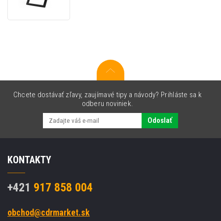
HD
Webkamera
F100
V2,
1920x1080,
USB
2.0,
čierna,
Windows
7
Chcete dostávať zľavy, zaujímavé tipy a návody? Prihláste sa k
a
odberu noviniek.
vyšší,
FULL
Odoslať
HD
rozlíšenie
KONTAKTY
+421
917 858 004
obchod@cdrmarket.sk