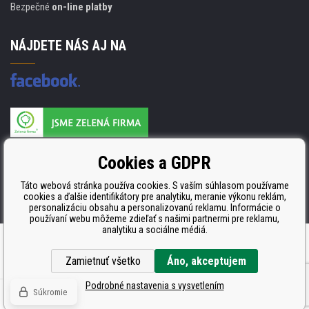
Bezpečné
on-line platby
NÁJDETE NÁS AJ NA
Výrobca náplňou je držiteľom certifikátu
Cookies a GDPR
ISO 9001, ISO 14001 a STMC.
Táto webová stránka používa cookies. S vaším súhlasom používame
cookies a ďalšie identifikátory pre analytiku, meranie výkonu reklám,
personalizáciu obsahu a personalizovanú reklamu. Informácie o
používaní webu môžeme zdieľať s našimi partnermi pre reklamu,
analytiku a sociálne médiá.
Ecommerce solutions
BINARGON.cz
Zamietnuť všetko
Áno, akceptujem
Podrobné nastavenia s vysvetlením
Súkromie
© Copyright CDRmarket.sk
Tonery a cartridge