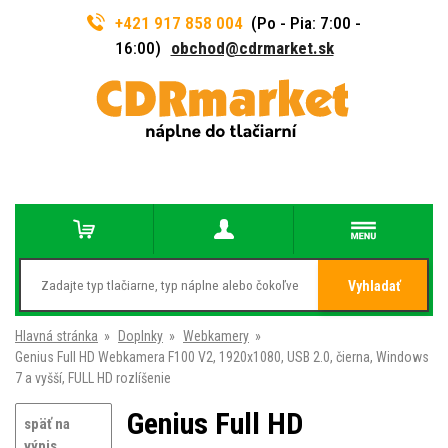
+421 917 858 004
(Po - Pia: 7:00 -
16:00)
obchod@cdrmarket.sk
Vyhladať
Hlavná stránka
»
Doplnky
»
Webkamery
»
Genius Full HD Webkamera F100 V2, 1920x1080, USB 2.0, čierna, Windows
7 a vyšší, FULL HD rozlíšenie
Genius Full HD
späť na
výpis