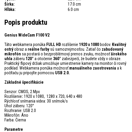
Šírka:
17.0 cm
Hĺbka:
6.0 cm
Popis produktu
Genius WideCam F100 V2
Táto webkamera ponúka
FULL HD
rozlíšenie
1920 x 1080
bodov.
Kvalitný
ostrý
obraz a
reálne farby
sú samozrejmosťou. Zatiaľ čo
zabudovaný
mikrofón
sa postará o bezproblémový prenos zvuku, možnosť
širokého
uhla
záberu
120°
a otočenie
360°
zabezpečí, že budete vždy v obraze.
Praktický flipový držiak umožňuje umiestnenie kamery na monitor či rovný
podklad. Webkamera ponúka možnosť
manuálneho zaostrovania
a k
počítaču ju pripojíte pomocou
USB 2.0.
Základné špecifikácie
Senzor: CMOS, 2 Mpx
Rozlíšenie
:
1920 x 1080, 1280 x 720, 640 x 480
Rýchlosť snímania videa: 30 snímok/s
Uhol záberu: 120°
Rozhranie: USB 2.0
Mikrofón: Áno
Farba: Čierna
Parametre