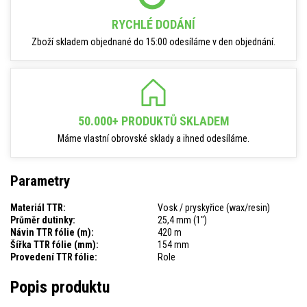
RYCHLÉ DODÁNÍ
Zboží skladem objednané do 15:00 odesíláme v den objednání.
50.000+ PRODUKTŮ SKLADEM
Máme vlastní obrovské sklady a ihned odesíláme.
Parametry
Materiál TTR:
Vosk / pryskyřice (wax/resin)
Průměr dutinky:
25,4 mm (1")
Návin TTR fólie (m):
420 m
Šířka TTR fólie (mm):
154 mm
Provedení TTR fólie:
Role
Popis produktu