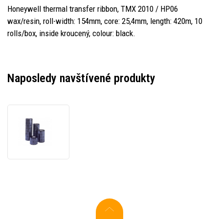
Honeywell thermal transfer ribbon, TMX 2010 / HP06
wax/resin, roll-width: 154mm, core: 25,4mm, length: 420m, 10
rolls/box, inside kroucený, colour: black.
Naposledy navštívené produkty
Honeywell
Intermec
1-
970649-
47-
0
thermal
transfer
ribbon,
TMX