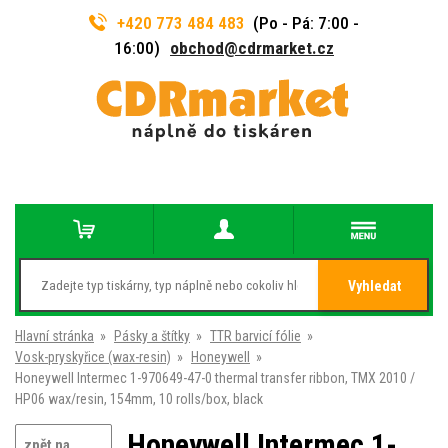
+420 773 484 483
(Po - Pá: 7:00 -
16:00)
obchod@cdrmarket.cz
Vyhledat
Hlavní stránka
»
Pásky a štítky
»
TTR barvicí fólie
»
Vosk-pryskyřice (wax-resin)
»
Honeywell
»
Honeywell Intermec 1-970649-47-0 thermal transfer ribbon, TMX 2010 /
HP06 wax/resin, 154mm, 10 rolls/box, black
Honeywell Intermec 1-
zpět na