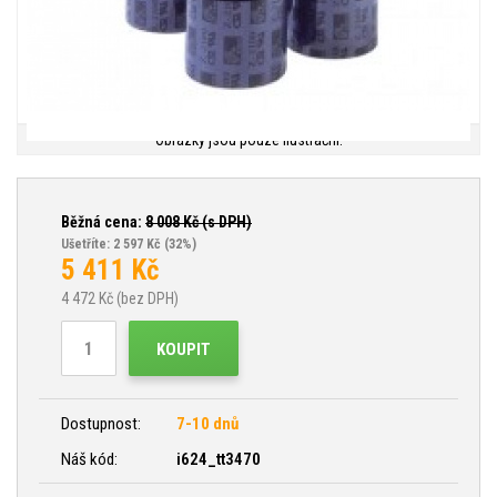
Obrázky jsou pouze ilustrační.
Běžná cena:
8 008
Kč (s DPH)
Ušetříte: 2 597 Kč
(32%)
5 411
Kč
4 472
Kč (bez DPH)
KOUPIT
Dostupnost:
7-10 dnů
Náš kód:
i624_tt3470