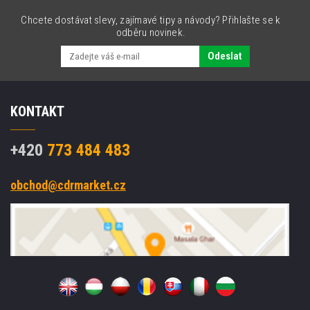
2010
/
Chcete dostávat slevy, zajímavé tipy a návody? Přihlašte se k
HP06
odběru novinek.
wax/resin,
154mm,
Odeslat
10
rolls/box,
black
KONTAKT
+420
773 484 483
obchod@cdrmarket.cz