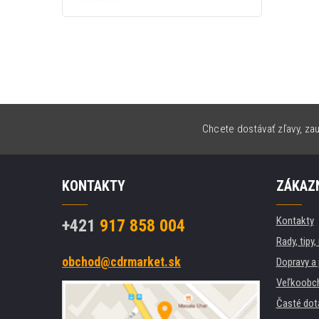
Chcete dostávať zľavy, zau
KONTAKTY
ZÁKAZN
Kontakty
+421
917 858 004
Rady, tipy
obchod@cdrmarket.sk
Dopravy a 
Veľkoobc
Časté dot