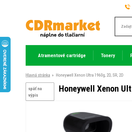
Atramentové cartridge
Tonery
Hlavná stránka
»
Honeywell Xenon Ultra 1960g, 2D, SR, 2D
Honeywell Xenon Ult
späť na
výpis