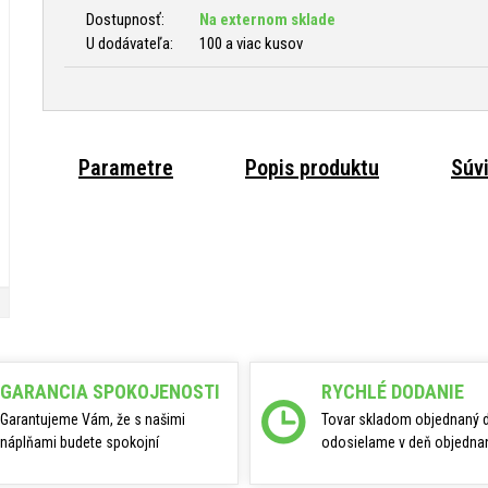
Dostupnosť:
Na externom sklade
U dodávateľa:
100 a viac kusov
Parametre
Popis produktu
Súv
GARANCIA SPOKOJENOSTI
RYCHLÉ DODANIE
Garantujeme Vám, že s našimi
Tovar skladom objednaný 
náplňami budete spokojní
odosielame v deň objednan