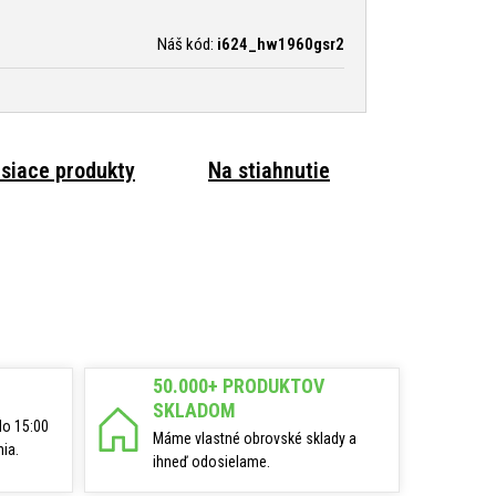
Náš kód:
i624_hw1960gsr2
isiace produkty
Na stiahnutie
50.000+ PRODUKTOV
SKLADOM
do 15:00
Máme vlastné obrovské sklady a
ia.
ihneď odosielame.