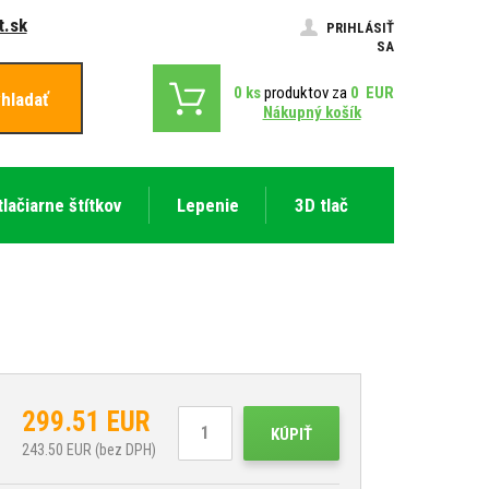
.sk
PRIHLÁSIŤ
SA
0
ks
produktov za
0
EUR
hladať
Nákupný košík
tlačiarne štítkov
Lepenie
3D tlač
299.51
EUR
KÚPIŤ
243.50
EUR (bez DPH)