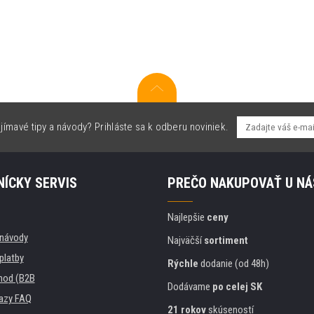
jímavé tipy a návody? Prihláste sa k odberu noviniek.
ÍCKY SERVIS
PREČO NAKUPOVAŤ U NÁ
Najlepšie
ceny
, návody
Najväčší
sortiment
platby
Rýchle
dodanie (od 48h)
hod (B2B
Dodávame
po celej SK
azy FAQ
21 rokov
skúseností