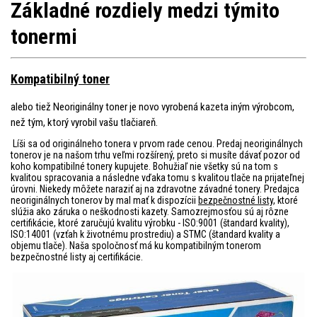
Základné rozdiely medzi týmito
tonermi
Kompatibilný toner
alebo tiež Neoriginálny toner je novo vyrobená kazeta iným výrobcom,
než tým, ktorý vyrobil vašu tlačiareň.
Líši sa od originálneho tonera v prvom rade cenou. Predaj neoriginálnych
tonerov je na našom trhu veľmi rozšírený, preto si musíte dávať pozor od
koho kompatibilné tonery kupujete. Bohužiaľ nie všetky sú na tom s
kvalitou spracovania a následne vďaka tomu s kvalitou tlače na prijateľnej
úrovni. Niekedy môžete naraziť aj na zdravotne závadné tonery. Predajca
neoriginálnych tonerov by mal mať k dispozícii
bezpečnostné listy
, ktoré
slúžia ako záruka o neškodnosti kazety. Samozrejmosťou sú aj rôzne
certifikácie, ktoré zaručujú kvalitu výrobku - ISO:9001 (štandard kvality),
ISO:14001 (vzťah k životnému prostrediu) a STMC (štandard kvality a
objemu tlače). Naša spoločnosť má ku kompatibilným tonerom
bezpečnostné listy aj certifikácie.