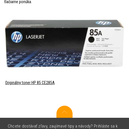
tlačiarne ponúka.
Originálny toner HP 85 CE285A
Chcete dostávať zľavy, zaujímavé tipy a návody? Prihláste sa k