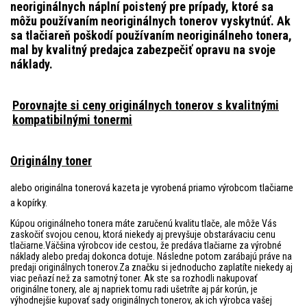
neoriginálnych náplní poistený pre prípady, ktoré sa
môžu používaním neoriginálnych tonerov vyskytnúť. Ak
sa tlačiareň poškodí používaním neoriginálneho tonera,
mal by kvalitný predajca zabezpečiť opravu na svoje
náklady.
Porovnajte si ceny originálnych tonerov s kvalitnými
kompatibilnými tonermi
Originálny toner
alebo originálna tonerová kazeta je vyrobená priamo výrobcom tlačiarne
a kopírky.
Kúpou originálneho tonera máte zaručenú kvalitu tlače, ale môže Vás
zaskočiť svojou cenou, ktorá niekedy aj prevyšuje obstarávaciu cenu
tlačiarne.Väčšina výrobcov ide cestou, že predáva tlačiarne za výrobné
náklady alebo predaj dokonca dotuje. Následne potom zarábajú práve na
predaji originálnych tonerov.Za značku si jednoducho zaplatíte niekedy aj
viac peňazí než za samotný toner. Ak ste sa rozhodli nakupovať
originálne tonery, ale aj napriek tomu radi ušetríte aj pár korún, je
výhodnejšie kupovať sady originálnych tonerov, ak ich výrobca vašej