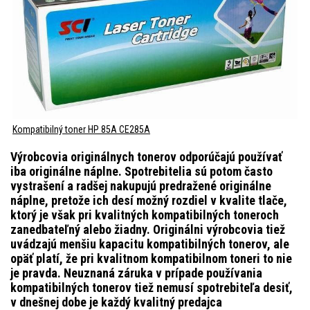
Kompatibilný toner HP 85A CE285A
Výrobcovia originálnych tonerov odporúčajú používať
iba originálne náplne. Spotrebitelia sú potom často
vystrašení a radšej nakupujú predražené originálne
náplne, pretože ich desí možný rozdiel v kvalite tlače,
ktorý je však pri kvalitných kompatibilných toneroch
zanedbateľný alebo žiadny. Originálni výrobcovia tiež
uvádzajú menšiu kapacitu kompatibilných tonerov, ale
opäť platí, že pri kvalitnom kompatibilnom toneri to nie
je pravda. Neuznaná záruka v prípade používania
kompatibilných tonerov tiež nemusí spotrebiteľa desiť,
v dnešnej dobe je každý kvalitný predajca