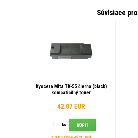
Súvisiace pr
Kyocera Mita TK-55 čierna (black)
kompatibilný toner
42.07 EUR
ks
KÚPIŤ