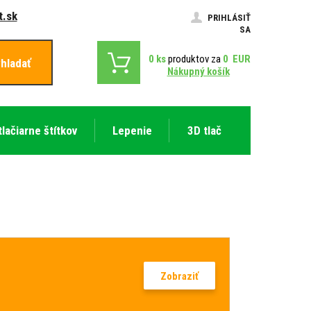
.sk
PRIHLÁSIŤ
SA
0
ks
produktov za
0
EUR
hladať
Nákupný košík
tlačiarne štítkov
Lepenie
3D tlač
Zobraziť