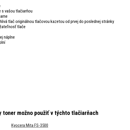
e
 s vašou tlačiarňou
iarne
hlivá tlač originálnou tlačovou kazetou od prvej do poslednej stránky
žateľnosť tlače
ej náplne
plní
y toner
možno použiť v týchto tlačiarňach
Kyocera Mita FS-3500