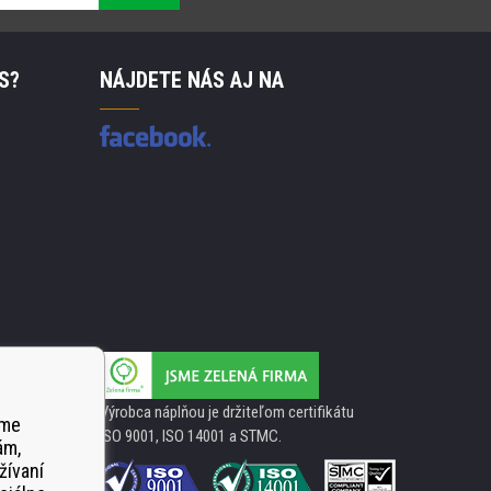
S?
NÁJDETE NÁS AJ NA
Výrobca náplňou je držiteľom certifikátu
ame
ISO 9001, ISO 14001 a STMC.
ám,
žívaní