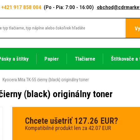
+421 917 858 004
(Po - Pia: 7:00 - 16:00)
obchod@cdrmarket
Vy
Pásky a štítky
Papier
Tlačiarne
Štítkovače a 
Kyocera Mita TK-55 čierny (black) originálny toner
ierny (black) originálny toner
Chcete ušetriť 127.26 EUR?
Kompatibilné produkt len za 42.07 EUR