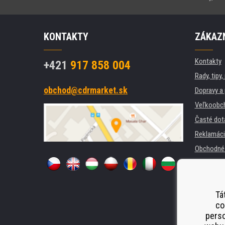
KONTAKTY
ZÁKAZN
Kontakty
+421
917 858 004
Rady, tipy
obchod@cdrmarket.sk
Dopravy a 
Veľkoobc
Časté dot
Reklamáci
Obchodné 
GDPR
Pre firmy a
Prenájom t
Tá
co
Náhradné 
perso
Odstoupen