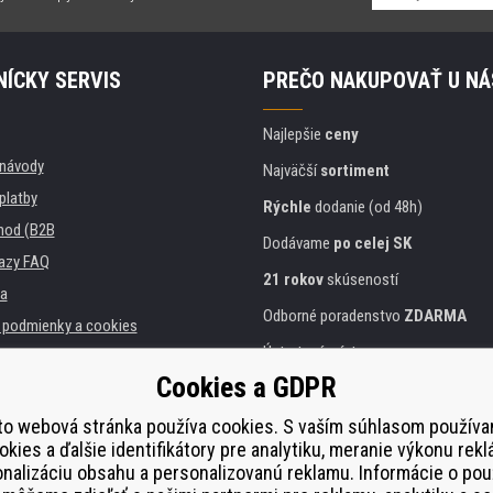
ÍCKY SERVIS
PREČO NAKUPOVAŤ U NÁ
Najlepšie
ceny
, návody
Najväčší
sortiment
platby
Rýchle
dodanie (od 48h)
hod (B2B
Dodávame
po celej SK
azy FAQ
21 rokov
skúseností
a
Odborné poradenstvo
ZDARMA
podmienky a cookies
Ústretový prístup
Cookies a GDPR
Zlatý
certifikát
Heureka
 inštitúcie
lačiarní
to webová stránka používa cookies. S vaším súhlasom použív
Bezpečné
on-line platby
okies a ďalšie identifikátory pre analytiku, meranie výkonu rekl
plnenie
nalizáciu obsahu a personalizovanú reklamu. Informácie o pou
í od smlouvy