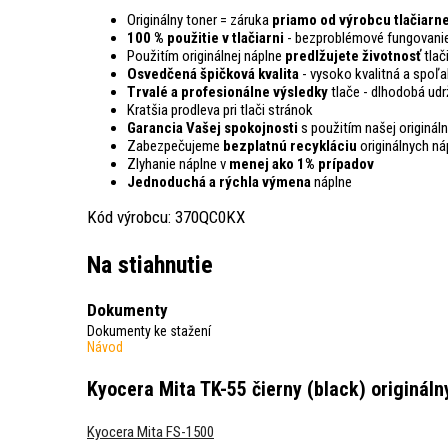
Originálny toner = záruka
priamo od výrobcu tlačiarn
100 % použitie v tlačiarni
- bezproblémové fungovanie
Použitím originálnej náplne
predlžujete životnosť
tlač
Osvedčená špičková kvalita
- vysoko kvalitná a spoľa
Trvalé a profesionálne výsledky
tlače - dlhodobá udr
Kratšia prodleva pri tlači stránok
Garancia Vašej spokojnosti
s použitím našej origináln
Zabezpečujeme
bezplatnú recykláciu
originálnych ná
Zlyhanie náplne v
menej ako 1% prípadov
Jednoduchá a rýchla výmena
náplne
Kód výrobcu: 370QC0KX
Na stiahnutie
Dokumenty
Dokumenty ke stažení
Návod
Kyocera Mita TK-55 čierny (black) origináln
Kyocera Mita FS-1500