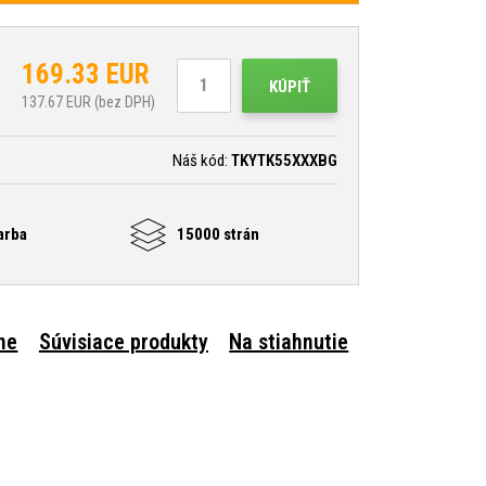
169.33
EUR
KÚPIŤ
137.67
EUR (bez DPH)
Náš kód:
TKYTK55XXXBG
arba
15000 strán
ne
Súvisiace produkty
Na stiahnutie