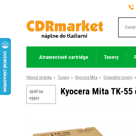
Atramentové cartridge
Tonery
Hlavná stránka
»
Tonery
»
Kyocera Mita
»
Originálne tonery
»
Kyocera Mita TK-55 č
späť na
výpis