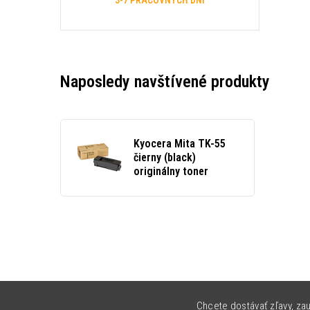
3-7 PRACOVNÝCH DNÍ
Naposledy navštívené produkty
Kyocera Mita TK-55
čierny (black)
originálny toner
Chcete dostávať zľavy, zau