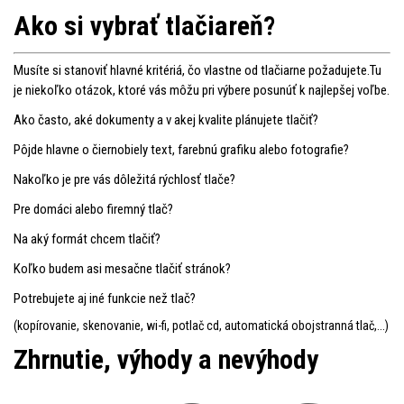
Ako si vybrať tlačiareň?
Musíte si stanoviť hlavné kritériá, čo vlastne od tlačiarne požadujete.Tu
je niekoľko otázok, ktoré vás môžu pri výbere posunúť k najlepšej voľbe.
Ako často, aké dokumenty a v akej kvalite plánujete tlačiť?
Pôjde hlavne o čiernobiely text, farebnú grafiku alebo fotografie?
Nakoľko je pre vás dôležitá rýchlosť tlače?
Pre domáci alebo firemný tlač?
Na aký formát chcem tlačiť?
Koľko budem asi mesačne tlačiť stránok?
Potrebujete aj iné funkcie než tlač?
(kopírovanie, skenovanie, wi-fi, potlač cd, automatická obojstranná tlač,...)
Zhrnutie, výhody a nevýhody