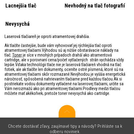
Lacnejšia tlač
Nevhodný na tlač fotografií
Nevysychá
Laserová tlačiareň je oproti atramentovej drahšia.
Ak tlačíte častejšie, bude vám vyhovovať jej rýchlejšia tlač oproti
atramentovej tlačiarni.Výhodou sú aj nižšie obstarávacie náklady na
tlač.
Toner
je síce v mnohých prípadoch drahší ako atramentová
cartridge, ale v porovnaní cena/počet vytlačených strán vychádza vždy
lepšie.Vďaka technológii tlače nie je laserová tlačiareň vhodná na tlač
fotiek, ale ak tlačíte len dokumenty, oceníte ostré písmená, ktoré sú na
atramentovej tlačiarni skôr rozmazané.Nevýhodou je vyššia energetická
náročnosť, spôsobená nahrievaním tlačiarne pred každou tlačou.Ak si
postriekate vodou dokumenty vytlačené na laserovej tlačiarni, určite sa
Vám nerozmažú ako pri atramentovej tlačiarni.Prodlevy medzi tlačou
môžete mať akékoľvek, pretože toner nevysychá ako cartridge.
Chcete dostávať zľavy, zaujímavé tipy a návody? Prihláste sa k
odberu noviniek.