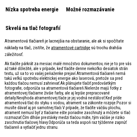
Nízka spotreba energie
Možné rozmazávanie
Skvelá na tlač fotografií
Atramentová tlačiareň je lacnejšia na obstaranie, ale ak si spočítate
náklady na tlač, zistíte, že
atramentové cartridge
sú trochu drahšia
záležitosť.
Ak tlačíte párkrát za mesiac malé množstvo dokumentov, nie je to pre vás
až také dôležité, ale v prípade, keď tlačíte denne niekoľko desiatok strán
textu, už sa to vo vašej peňaženke prejaví.Atramentová tlačiareň nemá
takú veľkú spotrebu elektrickej energie ako laserová, pretože sa pred
každou tlačou nemusí zahrievať.Ak plánujete tlačiť predovšetkým
fotografie, odporúča sa atramentová tlačiareň.Nielenže majú fotky z
atramentovej tlačiarne živšie farby, ale aj lepšie prepracované
detaily.Nevýhoda atramentovej tlače je jej vodná nestálosť.Keď príde
atramentová tlač do styku s vodou, atrament sa zákonite rozpije.Pozor si
musíte dávať aj pri samotnej tlači.V prípade, že tlačíte väčšiu plochu,
atrament nemusí byť z tlačiarne ešte poriadne zaschnutý a môžete si tlač
rozmazať.Čím dlhšie prestávky medzi tlačou máte, tým väčšie je riziko
zaschnutia tlačovej hlavy.Odporúča sa teda aspoň raz týždenne zapnúť
tlačiareň a vytlačiť jednu stranu.