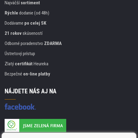
Najväčší
sortiment
Rýchle
dodanie (od 48h)
Dodávame
po celej SK
21 rokov
skúseností
Odborné poradenstvo
ZDARMA
Ústretový prístup
Zlatý
certifikát
Heureka
Bezpečné
on-line platby
NÁJDETE NÁS AJ NA
Výrobca náplňou je držiteľom certifikátu