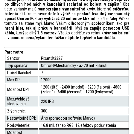
po dlhých hodinách v kancelárii zachráni od bolesti v zápästí
. Obe
tieto varianty majú
samozrejme vymeniteľné kryty
, ktoré sú
súčasťou
balenia
. O takmer
nesmrteľnú výdrž sa postará kvalitný mechanický
spínač Omron®
, ktorý
vydrží až 20 miliónov kliknutí
a ešte ďalej. Vďaka
tomuto sa stane myš Marvo Vašim
dlhoročným spoločníkom
ako pre
hraní hier, tak aj prácu v kancelárii.
Myš sa
zapája pomocou USB
kábla
, ktorý je dlhý
1.8 metrov
. Všetko obdržíte vo veľmi
krásnom balení
a
v pomere cena/výkon len ťažko nájdete lepšieho kandidáta.
Parametre
Senzor:
Pixart®3327
Typ spínača:
Omron®Mechanický - až 20 mil. kliknutí
Počet tlačidiel:
7
Max.DPI:
12000
1200 (žltá) - 2400 (modrá) - 3200 (fialová) - 4800
Možnosť DPI:
(zelená) - 6400 (červená) - 1200 (tyrkysová)
Max.rýchlosť
220 IPS
sledovania:
Zrýchlenie:
30G
Nastaviteľné DPI:
Áno (pomocou softvéru Marvo)
Podsvietenie:
16.8 mil. farieb RGB, 12 efektov podsvietenia
Možnosť