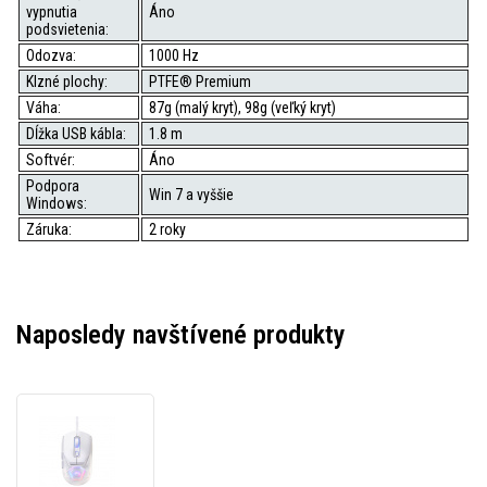
vypnutia
Áno
podsvietenia:
Odozva:
1000 Hz
Klzné plochy:
PTFE® Premium
Váha:
87g (malý kryt), 98g (veľký kryt)
Dĺžka USB kábla:
1.8 m
Softvér:
Áno
Podpora
Win 7 a vyššie
Windows:
Záruka:
2 roky
Naposledy navštívené produkty
Marvo
Myš
FIT