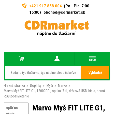
+421 917 858 004
(Po - Pia: 7:00 -
16:00)
obchod@cdrmarket.sk
Vyhladať
Hlavná stránka
»
Doplnky
»
Myši
»
Marvo
»
Marvo Myš FIT LITE G1, 12000DPI, optika, 7 tl., drôtová USB, biela, herná,
RGB podsvietenie
Marvo Myš FIT LITE G1,
späť na
výpis