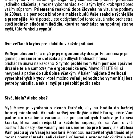
jediného stlačenia je možné vykonať viac akcií a tým byť o krok vpred pred
vaším súperom.
Priemerná reakčná doba človeka
na vizuálne podnety
je 200ms
, ale
pomocou bindov a makier budú Vaše reakcie rýchlejšie
a presnejšie
. Ak si potrebujete oddýchnuť od tohto vizuálneho orchestra,
stačí j
ediným stlačením tlačidla, ktoré sa nachádza na spodnej strane
myši, túto funkciu vypnúť.
Dve veľkosti krytov pre stabilitu v každej situácii.
Veľkým plusom
tejto myši je jej
ergonomický dizajn
. Ergonómia je pri
gamingu
nesmierne dôležitá
a po dlhých hodinách hrania
prichádza únava na každého. S týmto
problémom Vám pomôže správne
držanie tela
a samozrejme
ergonomická myš
. Marvo FIT LITE G1 si
nevyberá a padne
do rúk úplne všetkým
. V balení
nájdete 2 veľkosti
vymeniteľných krytov
, ktoré možno
veľmi jednoducho vymeniť aj bez
potreby náradia, a tak si myš prispôsobiť podľa seba.
Sivá, biela? Alebo obe?
Myš Marvo je
vyrábaná v dvoch farbách,
aby sa
hodila do každej
hernej miestnosti
. Ak máte
radšej svetlejšie a čisté farby,
určite Vám
padne do oka biela varianta
, ale pre
poriadnych hráčov je tu sivá
kráska
, ktorá
budí rešpekt u každého súpera,
čo sa Vám odváži
postaviť do cesty. Obe varianty
nie sú určené iba pre hráčov
, ale
uľahčia
Vám prácu aj vo Vašej kancelárii
. Pomocou
nastaviteľných tlačidiel
je
možné prepínať
medzi aplikáciami, súbormi a ergonomický dizajn vás