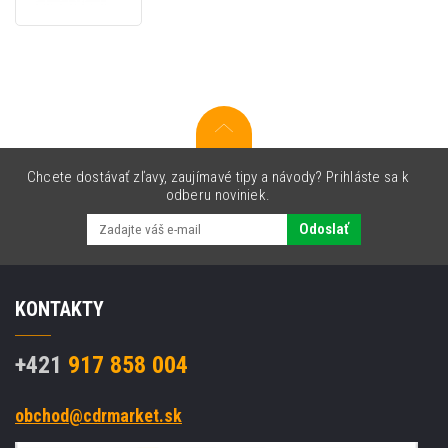
LITE
G1,
12000DPI,
optika,
7
tl.,
drôtová
USB,
biela,
Chcete dostávať zľavy, zaujímavé tipy a návody? Prihláste sa k
herná,
odberu noviniek.
RGB
podsvietenie
Odoslať
KONTAKTY
+421
917 858 004
obchod@cdrmarket.sk