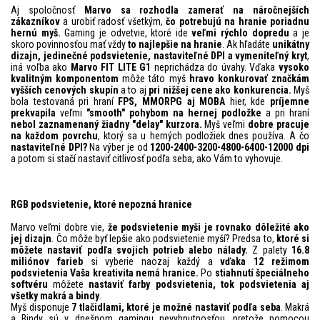
Aj spoločnosť
Marvo sa rozhodla zamerať na náročnejších
zákazníkov
a urobiť radosť všetkým,
čo potrebujú na hranie poriadnu
hernú myš.
Gaming je odvetvie, ktoré ide
veľmi rýchlo dopredu
a je
skoro povinnosťou mať vždy
to najlepšie na hranie
. Ak hľadáte
unikátny
dizajn, jedinečné podsvietenie, nastaviteľné DPI a vymeniteľný kryt
,
iná voľba ako
Marvo FIT LITE G1
neprichádza do úvahy. Vďaka
vysoko
kvalitným komponentom
môže táto myš
hravo konkurovať značkám
vyšších cenových skupín
a to aj
pri nižšej cene ako konkurencia.
Myš
bola testovaná pri hraní
FPS, MMORPG aj MOBA
hier, kde
príjemne
prekvapila
veľmi
"smooth" pohybom na hernej podložke
a pri hraní
nebol zaznamenaný žiadny "delay" kurzora.
Myš veľmi
dobre pracuje
na každom povrchu
, ktorý sa u herných podložiek dnes používa. A čo
nastaviteľné DPI?
Na výber je od
1200-2400-3200-4800-6400-12000 dpi
a potom si stačí nastaviť citlivosť podľa seba, ako Vám to vyhovuje.
RGB podsvietenie, ktoré nepozná hranice
Marvo veľmi dobre vie,
že podsvietenie myši
je
rovnako dôležité ako
jej dizajn
. Čo môže byť lepšie ako podsvietenie myší? Predsa to,
ktoré si
môžete nastaviť podľa svojich potrieb alebo nálady.
Z palety
16.8
miliónov farieb
si vyberie naozaj každý a
vďaka 12 režimom
podsvietenia Vaša kreativita nemá hranice.
Po
stiahnutí špeciálneho
softvéru
môžete
nastaviť farby podsvietenia, tok podsvietenia aj
všetky makrá a bindy
.
Myš disponuje
7 tlačidlami, ktoré je možné nastaviť podľa seba
. Makrá
a Bindy sú v dnešnom gamingu nevyhnutnosťou, pretože pomocou