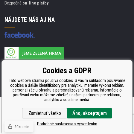
Bezpečné
on-line platby
NÁJDETE NÁS AJ NA
Výrobca náplňou je držiteľom certifikátu
Cookies a GDPR
ISO 9001, ISO 14001 a STMC.
Táto webová stránka používa cookies. S vaším súhlasom používame
cookies a ďalšie identifikátory pre analytiku, meranie výkonu reklám,
personalizáciu obsahu a personalizovanú reklamu. Informácie o
používaní webu môžeme zdieľať s našimi partnermi pre reklamu,
analytiku a sociálne médiá.
Ecommerce solutions
BINARGON.cz
Zamietnuť všetko
Áno, akceptujem
Podrobné nastavenia s vysvetlením
Súkromie
© Copyright CDRmarket.sk
Tonery a cartridge