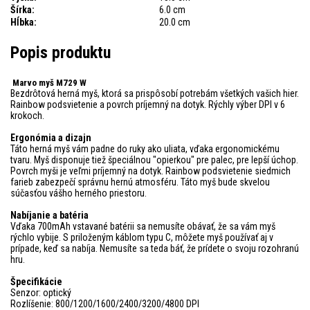
Šírka:
6.0 cm
Hĺbka:
20.0 cm
Popis produktu
Marvo myš M729 W
Bezdrôtová herná myš, ktorá sa prispôsobí potrebám všetkých vašich hier.
Rainbow podsvietenie a povrch príjemný na dotyk. Rýchly výber DPI v 6
krokoch.
Ergonómia a dizajn
Táto herná myš vám padne do ruky ako uliata, vďaka ergonomickému
tvaru. Myš disponuje tiež špeciálnou "opierkou" pre palec, pre lepší úchop.
Povrch myši je veľmi príjemný na dotyk. Rainbow podsvietenie siedmich
farieb zabezpečí správnu hernú atmosféru. Táto myš bude skvelou
súčasťou vášho herného priestoru.
Nabíjanie a batéria
Vďaka 700mAh vstavané batérii sa nemusíte obávať, že sa vám myš
rýchlo vybije. S priloženým káblom typu C, môžete myš používať aj v
prípade, keď sa nabíja. Nemusíte sa teda báť, že prídete o svoju rozohranú
hru.
Špecifikácie
Senzor: optický
Rozlíšenie: 800/1200/1600/2400/3200/4800 DPI