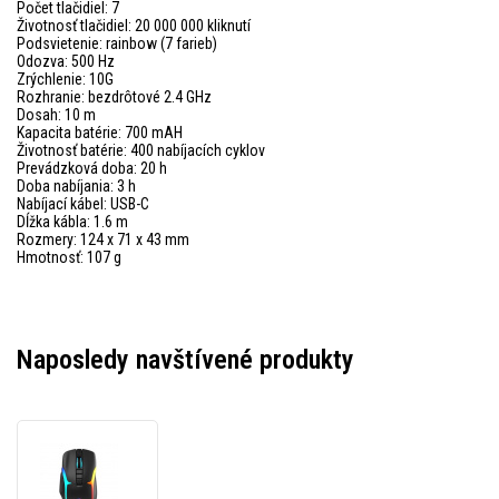
Počet tlačidiel: 7
Životnosť tlačidiel: 20 000 000 kliknutí
Podsvietenie: rainbow (7 farieb)
Odozva: 500 Hz
Zrýchlenie: 10G
Rozhranie: bezdrôtové 2.4 GHz
Dosah: 10 m
Kapacita batérie: 700 mAH
Životnosť batérie: 400 nabíjacích cyklov
Prevádzková doba: 20 h
Doba nabíjania: 3 h
Nabíjací kábel: USB-C
Dĺžka kábla: 1.6 m
Rozmery: 124 x 71 x 43 mm
Hmotnosť: 107 g
Naposledy navštívené produkty
Marvo
Myš