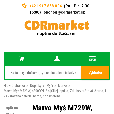
+421 917 858 004
(Po - Pia: 7:00 -
16:00)
obchod@cdrmarket.sk
Vyhladať
Hlavná stránka
»
Doplnky
»
Myši
»
Marvo
»
Marvo Myš M729W, 4800DPI, 2.4 [GHz], optika, 7 tl., bezdrôtová, čierna, 1
ks vstavaná batéria, herná, podsvietená
Marvo Myš M729W,
späť na
výpis