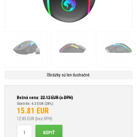
Obrázky sú len ilustračné.
Bežná cena:
22.12
EUR (s DPH)
Ušetríte: 6.3 EUR
(28%)
15.81
EUR
12.85
EUR (bez DPH)
KÚPIŤ