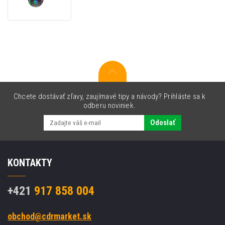
M729W,
4800DPI,
2.4
[GHz],
optika,
7
tl.,
bezdrôtová,
čierna,
1
Chcete dostávať zľavy, zaujímavé tipy a návody? Prihláste sa k
ks
odberu noviniek.
vstavaná
batéria,
Odoslať
herná,
podsvietená
KONTAKTY
+421
917 858 004
obchod@cdrmarket.sk