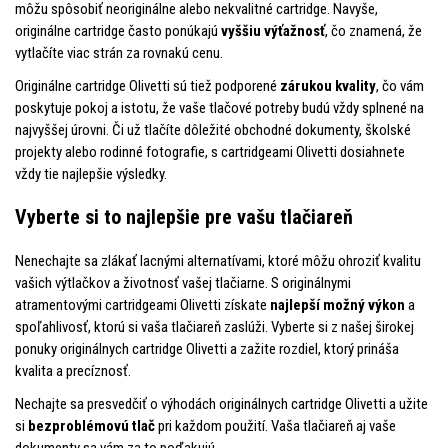
môžu spôsobiť neoriginálne alebo nekvalitné cartridge. Navyše,
originálne cartridge často ponúkajú
vyššiu výťažnosť
, čo znamená, že
vytlačíte viac strán za rovnakú cenu.
Originálne cartridge Olivetti sú tiež podporené
zárukou kvality
, čo vám
poskytuje pokoj a istotu, že vaše tlačové potreby budú vždy splnené na
najvyššej úrovni. Či už tlačíte dôležité obchodné dokumenty, školské
projekty alebo rodinné fotografie, s cartridgeami Olivetti dosiahnete
vždy tie najlepšie výsledky.
Vyberte si to najlepšie pre vašu tlačiareň
Nenechajte sa zlákať lacnými alternatívami, ktoré môžu ohroziť kvalitu
vašich výtlačkov a životnosť vašej tlačiarne. S originálnymi
atramentovými cartridgeami Olivetti získate
najlepší možný výkon
a
spoľahlivosť, ktorú si vaša tlačiareň zaslúži. Vyberte si z našej širokej
ponuky originálnych cartridge Olivetti a zažite rozdiel, ktorý prináša
kvalita a precíznosť.
Nechajte sa presvedčiť o výhodách originálnych cartridge Olivetti a užite
si
bezproblémovú tlač
pri každom použití. Vaša tlačiareň aj vaše
dokumenty sa vám za to poďakujú.