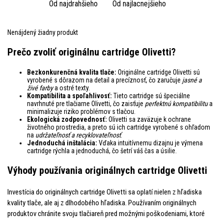
Od najdrahšieho
Od najlacnejšieho
Nenájdený žiadny produkt
Prečo zvoliť originálnu cartridge Olivetti?
Bezkonkurenčná kvalita tlače:
Originálne cartridge Olivetti sú
vyrobené s dôrazom na detail a precíznosť, čo zaručuje
jasné a
živé farby
a ostré texty.
Kompatibilita a spoľahlivosť:
Tieto cartridge sú špeciálne
navrhnuté pre tlačiarne Olivetti, čo zaisťuje
perfektnú kompatibilitu
a
minimalizuje riziko problémov s tlačou.
Ekologická zodpovednosť:
Olivetti sa zaväzuje k ochrane
životného prostredia, a preto sú ich cartridge vyrobené s ohľadom
na
udržateľnosť a recyklovateľnosť
.
Jednoduchá inštalácia:
Vďaka intuitívnemu dizajnu je výmena
cartridge rýchla a jednoduchá, čo šetrí váš čas a úsilie.
Výhody používania originálnych cartridge Olivetti
Investícia do originálnych cartridge Olivetti sa oplatí nielen z hľadiska
kvality tlače, ale aj z dlhodobého hľadiska. Používaním originálnych
produktov chránite svoju tlačiareň pred možnými poškodeniami, ktoré