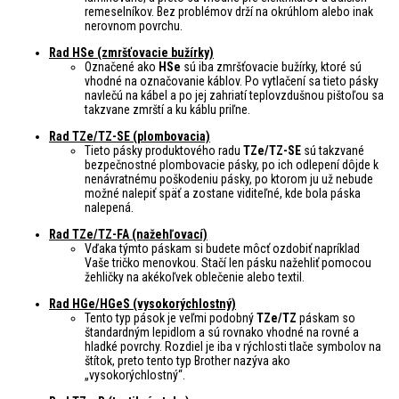
remeselníkov. Bez problémov drží na okrúhlom alebo inak
nerovnom povrchu.
Rad HSe (zmršťovacie bužírky)
Označené ako
HSe
sú iba zmršťovacie bužírky, ktoré sú
vhodné na označovanie káblov. Po vytlačení sa tieto pásky
navlečú na kábel a po jej zahriatí teplovzdušnou pištoľou sa
takzvane zmrští a ku káblu priľne.
Rad TZe/TZ-SE (plombovacia)
Tieto pásky produktového radu
TZe/TZ-SE
sú takzvané
bezpečnostné plombovacie pásky, po ich odlepení dôjde k
nenávratnému poškodeniu pásky, po ktorom ju už nebude
možné nalepiť späť a zostane viditeľné, kde bola páska
nalepená.
Rad TZe/TZ-FA (nažehľovací)
Vďaka týmto páskam si budete môcť ozdobiť napríklad
Vaše tričko menovkou. Stačí len pásku nažehliť pomocou
žehličky na akékoľvek oblečenie alebo textil.
Rad HGe/HGeS (vysokorýchlostný)
Tento typ pások je veľmi podobný
TZe/TZ
páskam so
štandardným lepidlom a sú rovnako vhodné na rovné a
hladké povrchy. Rozdiel je iba v rýchlosti tlače symbolov na
štítok, preto tento typ Brother nazýva ako
„vysokorýchlostný“.