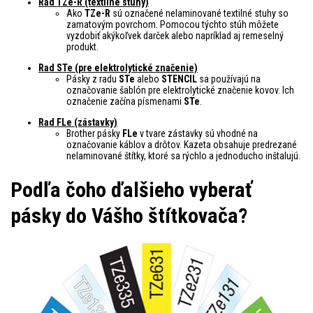
Rad TZe-R (textilné stuhy)
Ako
TZe-R
sú označené nelaminované textilné stuhy so
zamatovým povrchom. Pomocou týchto stúh môžete
vyzdobiť akýkoľvek darček alebo napríklad aj remeselný
produkt.
Rad STe (pre elektrolytické značenie)
Pásky z radu
STe
alebo
STENCIL
sa používajú na
označovanie šablón pre elektrolytické značenie kovov. Ich
označenie začína písmenami
STe
.
Rad FLe (zástavky)
Brother pásky
FLe
v tvare zástavky sú vhodné na
označovanie káblov a drôtov. Kazeta obsahuje predrezané
nelaminované štítky, ktoré sa rýchlo a jednoducho inštalujú.
Podľa čoho ďalšieho vyberať
pásky do Vášho štítkovača?