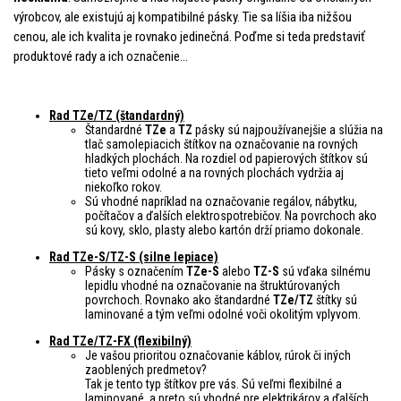
výrobcov, ale existujú aj kompatibilné pásky. Tie sa líšia iba nižšou
cenou, ale ich kvalita je rovnako jedinečná. Poďme si teda predstaviť
produktové rady a ich označenie…
Rad TZe/TZ (štandardný)
Štandardné
TZe
a
TZ
pásky sú najpoužívanejšie a slúžia na
tlač samolepiacich štítkov na označovanie na rovných
hladkých plochách. Na rozdiel od papierových štítkov sú
tieto veľmi odolné a na rovných plochách vydržia aj
niekoľko rokov.
Sú vhodné napríklad na označovanie regálov, nábytku,
počítačov a ďalších elektrospotrebičov. Na povrchoch ako
sú kovy, sklo, plasty alebo kartón drží priamo dokonale.
Rad TZe-S/TZ-S (silne lepiace)
Pásky s označením
TZe-S
alebo
TZ-S
sú vďaka silnému
lepidlu vhodné na označovanie na štruktúrovaných
povrchoch. Rovnako ako štandardné
TZe/TZ
štítky sú
laminované a tým veľmi odolné voči okolitým vplyvom.
Rad TZe/TZ-FX (flexibilný)
Je vašou prioritou označovanie káblov, rúrok či iných
zaoblených predmetov?
Tak je tento typ štítkov pre vás. Sú veľmi flexibilné a
laminované, a preto sú vhodné pre elektrikárov a ďalších