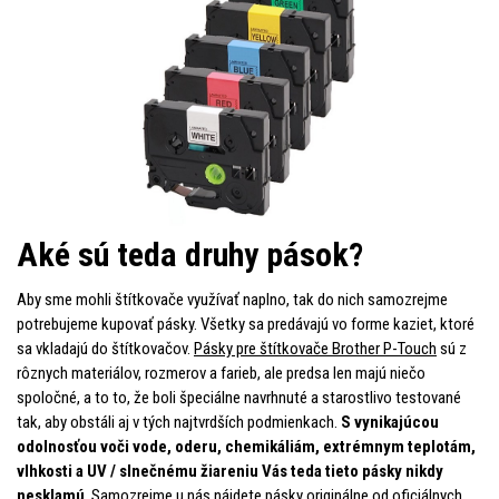
Aké sú teda druhy pások?
Aby sme mohli štítkovače využívať naplno, tak do nich samozrejme
potrebujeme kupovať pásky. Všetky sa predávajú vo forme kaziet, ktoré
sa vkladajú do štítkovačov.
Pásky pre štítkovače Brother P-Touch
sú z
rôznych materiálov, rozmerov a farieb, ale predsa len majú niečo
spoločné, a to to, že boli špeciálne navrhnuté a starostlivo testované
tak, aby obstáli aj v tých najtvrdších podmienkach.
S
vynikajúcou
odolnosťou voči vode, oderu, chemikáliám, extrémnym teplotám,
vlhkosti a UV / slnečnému žiareniu Vás teda tieto pásky nikdy
nesklamú
. Samozrejme u nás nájdete pásky originálne od oficiálnych