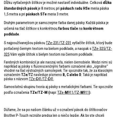
Dĺžku vytlačených štítkov je možné nastaviť individuálne. Celková
dĺžka
štandardných pások
je 8 metrov, pri
páskach radu HSe
meria páska
1,5 metra a pri
páskach STe
meria 3 metre.
Druhým parametrom je samozrejme farba danej pásky. Každá páska je
určená na tlač štítkov s konkrétnou
farbou tlače
na
konkrétnom
podklade
.
S najpoužívanejšou páskou
TZe-231/TZ-231
vytlačíte štítok, ktorý bude
potlačený čiernym textom na bielom podklade, a naopak s
TZe-325/TZ-
325
Vám vyjde štítok s bielym textom na čiernom podklade.
Farebných kombinácií je ale naozaj veľa, nielen čiernobiele. Medzi nimi sú
napríklad aj pásky s fluorescenčnými farbami označené ako „signálne“
vhodné na tlač výstražných samolepiek. Tie spoznáte tak, že za klasickým
označením
TZe/TZ
nasleduje písmeno
B, C alebo D
. Taká je napríklad
páska s názvom
TZe-
C
41/TZ-
C
41
.
Samostatnú skupinu tvoria aj pásky s metalickými farbami. Tie spoznáte
podľa označenia
TZe/TZ-M (
napr.
TZe-
M
911/TZ-
M
911
)
.
Dúfame, že sa po našom článku už v označení pások do štítkovačov
Brother P-Touch vyznáte predsa len o niečo lepšie. Ak by ste chceli