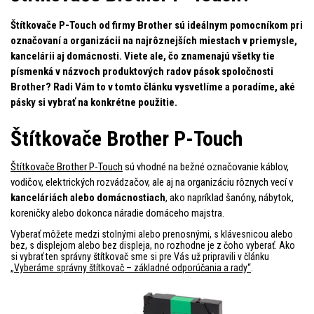
Štítkovače P-Touch od firmy Brother sú ideálnym pomocníkom pri
označovaní a organizácii na najrôznejších miestach v priemysle,
kancelárii aj domácnosti. Viete ale, čo znamenajú všetky tie
písmenká v názvoch produktových radov pások spoločnosti
Brother? Radi Vám to v tomto článku vysvetlíme a poradíme, aké
pásky si vybrať na konkrétne použitie.
Štítkovače Brother P-Touch
Štítkovače Brother P-Touch
sú vhodné na bežné označovanie káblov,
vodičov, elektrických rozvádzačov, ale aj na organizáciu rôznych vecí v
kanceláriách alebo domácnostiach
, ako napríklad šanóny, nábytok,
koreničky alebo dokonca náradie domáceho majstra.
Vyberať môžete medzi stolnými alebo prenosnými, s klávesnicou alebo
bez, s displejom alebo bez displeja, no rozhodne je z čoho vyberať. Ako
si vybrať ten správny štítkovač sme si pre Vás už pripravili v článku
„Vyberáme správny štítkovač – základné odporúčania a rady“
.