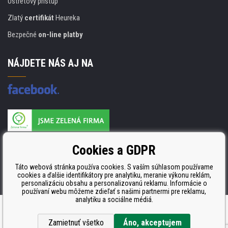
Ústretový prístup
Zlatý
certifikát
Heureka
Bezpečné
on-line platby
NÁJDETE NÁS AJ NA
Výrobca náplňou je držiteľom certifikátu
Cookies a GDPR
ISO 9001, ISO 14001 a STMC.
Táto webová stránka používa cookies. S vaším súhlasom používame
cookies a ďalšie identifikátory pre analytiku, meranie výkonu reklám,
personalizáciu obsahu a personalizovanú reklamu. Informácie o
používaní webu môžeme zdieľať s našimi partnermi pre reklamu,
analytiku a sociálne médiá.
Ecommerce solutions
BINARGON.cz
Zamietnuť všetko
Áno, akceptujem