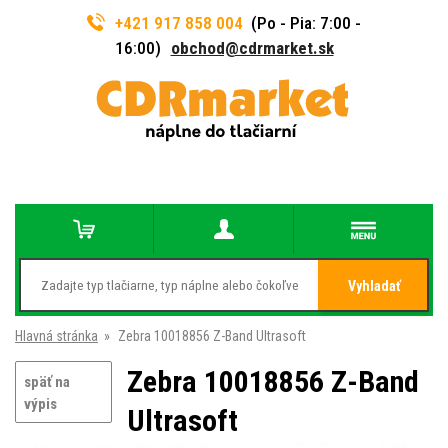
+421 917 858 004
(Po - Pia: 7:00 -
16:00)
obchod@cdrmarket.sk
Vyhladať
Hlavná stránka
»
Zebra 10018856 Z-Band Ultrasoft
Zebra 10018856 Z-Band
späť na
výpis
Ultrasoft