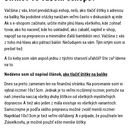
Väčšina z vás, ktorí prevádzkujú eshop, rieši, ako tlačiť štítky s adresou
na balíky. Na podobné otázky narážam veľmi často v diskusiách aj inde.
Ak s e-shopom začínate, určite máte plnú hlavu všetkého, kde zohnať
tovar, ako ho naceniť, kde ho uskladniť, ako zabaliť, naplniť e-shop,
napojiť sa na prepravcov a minimálne ďalší bambilión vecí. Väčšina z vás
z toho má hlavu ako pátrací balón. Nečudujem sa vám. Tým istým som si
prešiel tiež.
A čo keby som vám aspoň jednu z týchto starostí uľahčil? Ste za? Ideme
na to.
Nedávno som už napísal článok,
ako tlačiť štítky na balíky
.
Dnes sa preto zameriam len na finančnú stránku. Na porovnanie som si
vybral rozmer 10x15cm. Jednak je to veľmi rozšírený rozmer, pretože sa
naň zmestia naozaj všetky druhy štítkov od všetkých mysliteľných
dopravcov. A tiež ako jeden z mála existuje vo všetkých variantoch.
Samozrejme je podľa vášho prepravcu možné zvoliť menší rozmer.
Napríklad 10x13cm je tiež veľmi obľúbený. A v prípade, že používate len
Zásielkovňu, je možné použiť ešte menšie štítky.