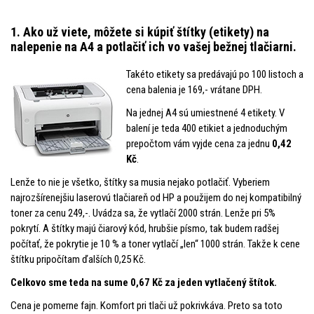
1. Ako už viete, môžete si kúpiť štítky (etikety) na
nalepenie na A4 a potlačiť ich vo vašej bežnej tlačiarni.
Takéto etikety sa predávajú po 100 listoch a
cena balenia je 169,- vrátane DPH.
Na jednej A4 sú umiestnené 4 etikety. V
balení je teda 400 etikiet a jednoduchým
prepočtom vám vyjde cena za jednu
0,42
Kč
.
Lenže to nie je všetko, štítky sa musia nejako potlačiť. Vyberiem
najrozšírenejšiu laserovú tlačiareň od HP a použijem do nej kompatibilný
toner za cenu 249,-. Uvádza sa, že vytlačí 2000 strán. Lenže pri 5%
pokrytí. A štítky majú čiarový kód, hrubšie písmo, tak budem radšej
počítať, že pokrytie je 10 % a toner vytlačí „len“ 1000 strán. Takže k cene
štítku pripočítam ďalších 0,25 Kč.
Celkovo sme teda na sume 0,67 Kč za jeden vytlačený štítok.
Cena je pomerne fajn. Komfort pri tlači už pokrivkáva. Preto sa toto