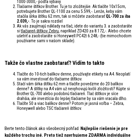
1000-3000,- podľa výbavy.
Tlačiarne štítkov Brother. Tu je to zložitejšie. Ak tlačíte 10x15cm,
potrebujete Brother QL-1100 za cenu 5.599,-. Lenže, keby vám
stačila šírka štítku 62 mm, tak si môžete zaobstarať
QL-700 za iba
2.039,-
. To je sakra rozdiel
Ak vás zaujímajú náklady na tlač, idete do variantu 3. a zaobstaráte
si
tlačiareň štítkov Zebru
, napríklad ZD420 za 8.172,-. Alebo chcete
ušetriť a zaobstaráte si Honeywell PC42t 6.248,- (tie mimochodom
používame sami v našom sklade).
Takže čo vlastne zaobstarať? Vidím to takto
Tlačíte do 10-tich balíkov denne, používajte etikety na A4. Neoplatí
sa vám investovať do tlačiarne štítkov.
Stačí vám šírka štítku 62 mm a tlačíte povedzme do 20 balíkov
denne? A štítky na A4 vám už nevyhovujú kvôli zložitosti? Kúpte si
Brother QL-700 alebo podobnú tlačiareň. Tlač štítkov je síce
drahšia, ale investícia do lepšej tlačiarne by sa vám vracala dlho.
Tlačíte 50 a viac balíkov denne? Potom je jasná voľba – Zebra,
Honeywell alebo TSC tlačiareň štítkov.
Berte tento článok ako všeobecný pohľad.
Najlepšie riešenie je pre
každého trochu iné. Preto tiež navrhujeme ZDARMA individuálne