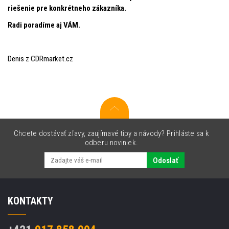
riešenie pre konkrétneho zákazníka.
Radi poradíme aj VÁM.
Denis z CDRmarket.cz
Chcete dostávať zľavy, zaujímavé tipy a návody? Prihláste sa k
odberu noviniek.
Odoslať
KONTAKTY