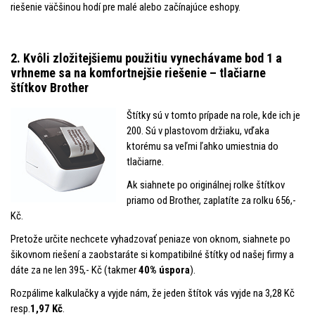
riešenie väčšinou hodí pre malé alebo začínajúce eshopy.
2. Kvôli zložitejšiemu použitiu vynechávame bod 1 a
vrhneme sa na komfortnejšie riešenie – tlačiarne
štítkov Brother
Štítky sú v tomto prípade na role, kde ich je
200. Sú v plastovom držiaku, vďaka
ktorému sa veľmi ľahko umiestnia do
tlačiarne.
Ak siahnete po originálnej rolke štítkov
priamo od Brother, zaplatíte za rolku 656,-
Kč.
Pretože určite nechcete vyhadzovať peniaze von oknom, siahnete po
šikovnom riešení a zaobstaráte si kompatibilné štítky od našej firmy a
dáte za ne len 395,- Kč (takmer
40% úspora
).
Rozpálime kalkulačky a vyjde nám, že jeden štítok vás vyjde na 3,28 Kč
resp.
1,97 Kč
.