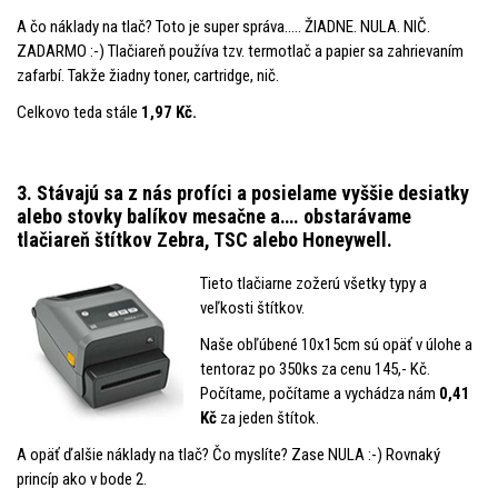
A čo náklady na tlač? Toto je super správa….. ŽIADNE. NULA. NIČ.
ZADARMO :-) Tlačiareň používa tzv. termotlač a papier sa zahrievaním
zafarbí. Takže žiadny toner, cartridge, nič.
Celkovo teda stále
1,97 Kč.
3. Stávajú sa z nás profíci a posielame vyššie desiatky
alebo stovky balíkov mesačne a…. obstarávame
tlačiareň štítkov Zebra, TSC alebo Honeywell.
Tieto tlačiarne zožerú všetky typy a
veľkosti štítkov.
Naše obľúbené 10x15cm sú opäť v úlohe a
tentoraz po 350ks za cenu 145,- Kč.
Počítame, počítame a vychádza nám
0,41
Kč
za jeden štítok.
A opäť ďalšie náklady na tlač? Čo myslíte? Zase NULA :-) Rovnaký
princíp ako v bode 2.