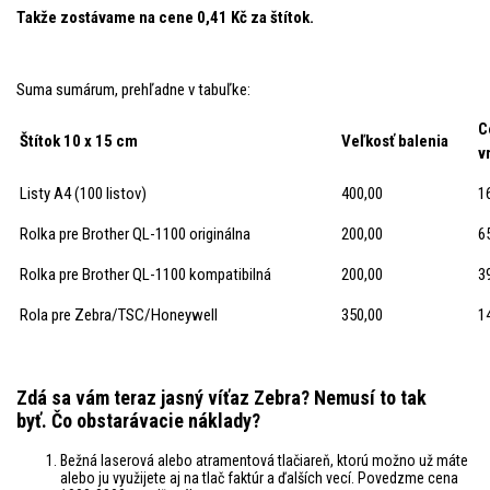
Takže zostávame na cene 0,41 Kč za štítok.
Suma sumárum, prehľadne v tabuľke:
C
Štítok 10 x 15 cm
Veľkosť balenia
v
Listy A4 (100 listov)
400,00
1
Rolka pre Brother QL-1100 originálna
200,00
6
Rolka pre Brother QL-1100 kompatibilná
200,00
3
Rola pre Zebra/TSC/Honeywell
350,00
1
Zdá sa vám teraz jasný víťaz Zebra? Nemusí to tak
byť.
Čo obstarávacie náklady?
Bežná laserová alebo atramentová tlačiareň, ktorú možno už máte
alebo ju využijete aj na tlač faktúr a ďalších vecí. Povedzme cena