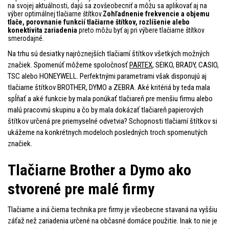
na svojej aktuálnosti, dajú sa zovšeobecniť a môžu sa aplikovať aj na
výber optimálnej tlačiarne štítkov.
Zohľadnenie frekvencie a objemu
tlače, porovnanie funkcií tlačiarne štítkov, rozlíšenie alebo
konektivita zariadenia
preto môžu byť aj pri výbere tlačiarne štítkov
smerodajné.
Na trhu sú desiatky najrôznejších tlačiarní štítkov všetkých možných
značiek. Spomenúť môžeme spoločnosť
PARTEX
, SEIKO, BRADY, CASIO,
TSC alebo HONEYWELL. Perfektnými parametrami však disponujú aj
tlačiarne štítkov BROTHER, DYMO a ZEBRA. Aké kritériá by teda mala
spĺňať a aké funkcie by mala ponúkať tlačiareň pre menšiu firmu alebo
malú pracovnú skupinu a čo by mala dokázať tlačiareň papierových
štítkov určená pre priemyselné odvetvia? Schopnosti tlačiarní štítkov si
ukážeme na konkrétnych modeloch posledných troch spomenutých
značiek.
Tlačiarne Brother a Dymo ako
stvorené pre malé firmy
Tlačiarne a iná čierna technika pre firmy je všeobecne stavaná na vyššiu
záťaž než zariadenia určené na občasné domáce použitie. Inak to nie je