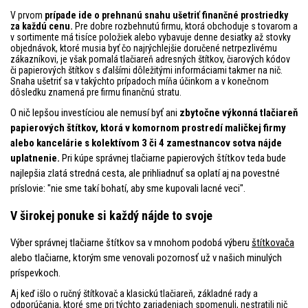
V prvom
prípade ide o prehnanú snahu ušetriť finančné prostriedky
za každú cenu.
Pre dobre rozbehnutú firmu, ktorá obchoduje s tovarom a
v sortimente má tisíce položiek alebo vybavuje denne desiatky až stovky
objednávok, ktoré musia byť čo najrýchlejšie doručené netrpezlivému
zákazníkovi, je však pomalá tlačiareň adresných štítkov, čiarových kódov
či papierových štítkov s ďalšími dôležitými informáciami takmer na nič.
Snaha ušetriť sa v takýchto prípadoch míňa účinkom a v konečnom
dôsledku znamená pre firmu finančnú stratu.
O nič lepšou investíciou ale nemusí byť ani
zbytočne výkonná tlačiareň
papierových štítkov, ktorá v komornom prostredí maličkej firmy
alebo kancelárie s kolektívom 3 či 4 zamestnancov sotva nájde
uplatnenie.
Pri kúpe správnej tlačiarne papierových štítkov teda bude
najlepšia zlatá stredná cesta, ale prihliadnuť sa oplatí aj na povestné
príslovie: "nie sme takí bohatí, aby sme kupovali lacné veci".
V širokej ponuke si každý nájde to svoje
Výber správnej tlačiarne štítkov sa v mnohom podobá výberu
štítkovača
alebo tlačiarne, ktorým sme venovali pozornosť už v našich minulých
príspevkoch.
Aj keď išlo o ručný štítkovač a klasickú tlačiareň, základné rady a
odporúčania, ktoré sme pri týchto zariadeniach spomenuli, nestratili nič