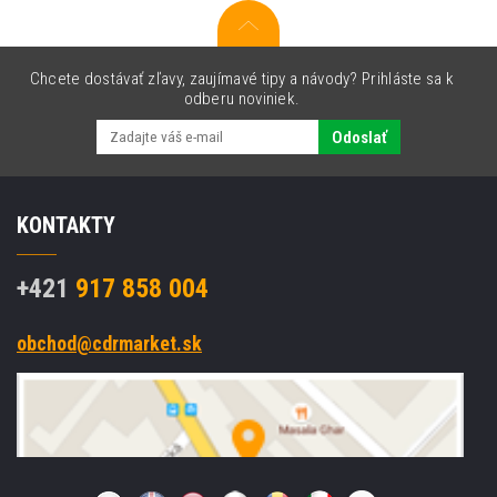
Chcete dostávať zľavy, zaujímavé tipy a návody? Prihláste sa k
odberu noviniek.
Odoslať
KONTAKTY
+421
917 858 004
obchod@cdrmarket.sk