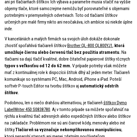
ani pri tlačiarňach štítkov. Ich výbava a parametre musia stačiť na vyššie
objemy tlače, ktoré samozrejme nemôžu byť porovnateľné s objemami
potrebnými v priemyselných odvetviach. Toto od tlačiarní štítkov
určených pre malé firmy nikto ani neočakáva, ich ambície sú niekde úplne
inde.
V kanceláriách a malých firmách sa svojich úloh dokáže dokonale
zhostiť spoľahlivá tlačiareň štítkov
Brother QL-800 QL800YJ1
,
ktorá
umožňuje čiernu alebo červenú tlač bez použitia atramentu.
Na
tlačiarni sa dajú tlačiť kvalitné, dobre čitateľné papierové štítky rôznych
typov s veľkosťou od 12 do 62 mm.
V prípade potreby však môžete
mať z kontinuálnej role k dispozícii štítok dlhý až jeden meter. Tlačiareň
komunikuje so systémami PC, Mac, Android, iPhone a iPad. Poteší
softvér P-touch Editor na tvorbu štítkov aj
automatický odstrih
štítkov.
Podobnou, len o niečo drahšou alternatívou, je tlačiareň
štítkov Dymo
LabelWriter 450 S0838780
. Aj v tomto prípade sa môžete spoľahnúť na
rýchlu a kvalitnú tlač adresných alebo expedičných štítkov alebo štítkov
na zakladače. Problémom nie sú ani čiarové kódy, menovky alebo iné
štítky.
Tlačiareň sa vyznačuje nekomplikovanou manipuláciou
,
ktorá nenarobí starosti ani menej zdatným používateľom.