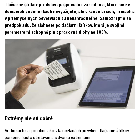
Tlačiarne štítkov predstavujú špeciálne zariadenia, ktoré síce v
domácich podmienkach nevyužijete, ale v kanceláriách, firmách a
v priemyselných odvetviach sú nenahraditeľné. Samozrejme za
predpokladu, že siahnete po tlačiarni štítkov, ktorá je svojimi
parametrami schopná plniť pracovné úlohy na 100%.
Extrémy nie sú dobré
Vo firmách sa podobne ako v kanceláriách pri výbere tlačiarne štítkov
pomerne často stretávame s dvoma extrémami.